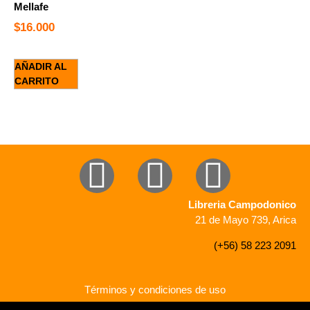
Mellafe
$
16.000
AÑADIR AL
CARRITO
Libreria Campodonico
21 de Mayo 739, Arica
(+56) 58 223 2091
Términos y condiciones de uso