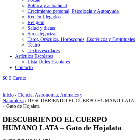
Política y actualidad
Crecimiento personal, Psicología y Autoayuda
Recién Llegados
Religion
Salud y dietas
Sin categorizar
Tarot, Oráculos, Horóscopos, Esotéricos y Espirituales
Teatro
Textos escolares
Artículos Escolares
Lista Útiles Escolares
Contacto
$
0
0
Carrito
Inicio
/
Ciencia, Astronomia, Animales y
Naturaleza
/ DESCUBRIENDO EL CUERPO HUMANO LATA
– Gato de Hojalata
DESCUBRIENDO EL CUERPO
HUMANO LATA – Gato de Hojalata