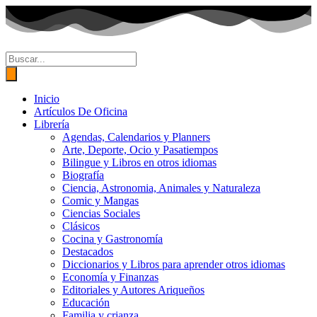
Ir
al
contenido
Búsqueda
de
productos
Inicio
Artículos De Oficina
Librería
Agendas, Calendarios y Planners
Arte, Deporte, Ocio y Pasatiempos
Bilingue y Libros en otros idiomas
Biografía
Ciencia, Astronomia, Animales y Naturaleza
Comic y Mangas
Ciencias Sociales
Clásicos
Cocina y Gastronomía
Destacados
Diccionarios y Libros para aprender otros idiomas
Economía y Finanzas
Editoriales y Autores Ariqueños
Educación
Familia y crianza