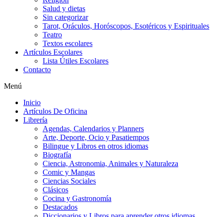
Salud y dietas
Sin categorizar
Tarot, Oráculos, Horóscopos, Esotéricos y Espirituales
Teatro
Textos escolares
Artículos Escolares
Lista Útiles Escolares
Contacto
Menú
Inicio
Artículos De Oficina
Librería
Agendas, Calendarios y Planners
Arte, Deporte, Ocio y Pasatiempos
Bilingue y Libros en otros idiomas
Biografía
Ciencia, Astronomia, Animales y Naturaleza
Comic y Mangas
Ciencias Sociales
Clásicos
Cocina y Gastronomía
Destacados
Diccionarios y Libros para aprender otros idiomas