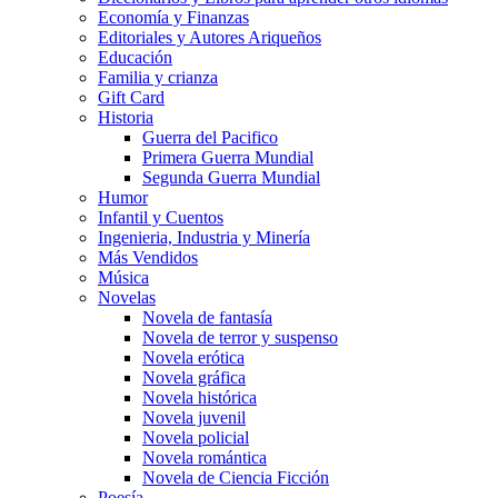
Economía y Finanzas
Editoriales y Autores Ariqueños
Educación
Familia y crianza
Gift Card
Historia
Guerra del Pacifico
Primera Guerra Mundial
Segunda Guerra Mundial
Humor
Infantil y Cuentos
Ingenieria, Industria y Minería
Más Vendidos
Música
Novelas
Novela de fantasía
Novela de terror y suspenso
Novela erótica
Novela gráfica
Novela histórica
Novela juvenil
Novela policial
Novela romántica
Novela de Ciencia Ficción
Poesía