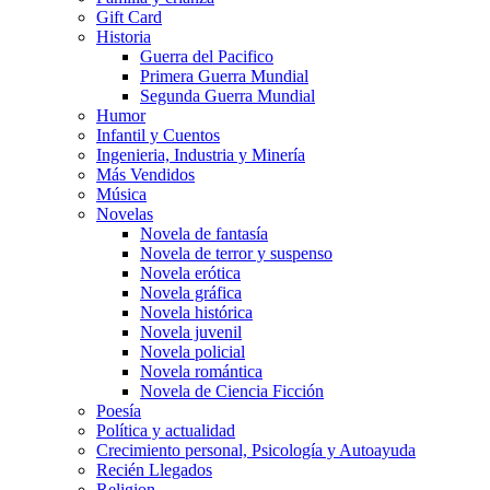
Gift Card
Historia
Guerra del Pacifico
Primera Guerra Mundial
Segunda Guerra Mundial
Humor
Infantil y Cuentos
Ingenieria, Industria y Minería
Más Vendidos
Música
Novelas
Novela de fantasía
Novela de terror y suspenso
Novela erótica
Novela gráfica
Novela histórica
Novela juvenil
Novela policial
Novela romántica
Novela de Ciencia Ficción
Poesía
Política y actualidad
Crecimiento personal, Psicología y Autoayuda
Recién Llegados
Religion