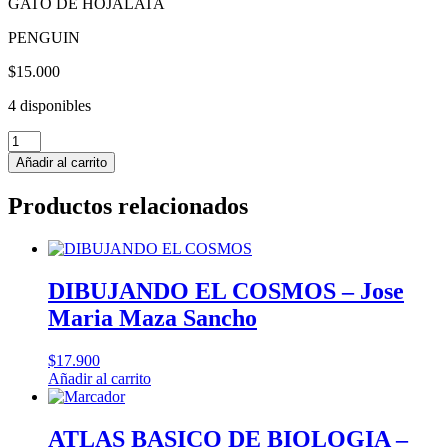
GATO DE HOJALATA
PENGUIN
$
15.000
4 disponibles
DESCUBRIENDO
EL
Añadir al carrito
CUERPO
HUMANO
Productos relacionados
LATA
-
Gato
de
Hojalata
DIBUJANDO EL COSMOS – Jose
cantidad
Maria Maza Sancho
$
17.900
Añadir al carrito
ATLAS BASICO DE BIOLOGIA –