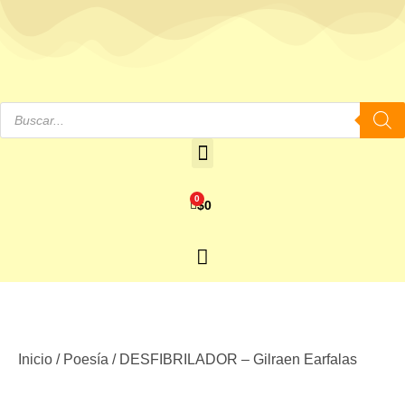
0
$
0
Inicio
/
Poesía
/ DESFIBRILADOR – Gilraen Earfalas