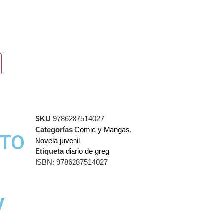
SKU
9786287514027
Categorías
Comic y Mangas
,
STO
Novela juvenil
Etiqueta
diario de greg
ISBN:
9786287514027
y