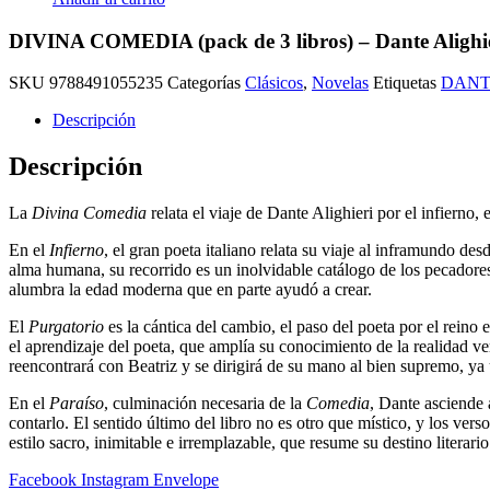
DIVINA COMEDIA (pack de 3 libros) – Dante Alighi
SKU
9788491055235
Categorías
Clásicos
,
Novelas
Etiquetas
DANT
Descripción
Descripción
La
Divina Comedia
relata el viaje de Dante Alighieri por el infierno, 
En el
Infierno
, el gran poeta italiano relata su viaje al inframundo des
alma humana, su recorrido es un inolvidable catálogo de los pecadores
alumbra la edad moderna que en parte ayudó a crear.
El
Purgatorio
es la cántica del cambio, el paso del poeta por el rein
el aprendizaje del poeta, que amplía su conocimiento de la realidad ver
reencontrará con Beatriz y se dirigirá de su mano al bien supremo, y
En el
Paraíso
, culminación necesaria de la
Comedia
, Dante asciende 
contarlo. El sentido último del libro no es otro que místico, y los ver
estilo sacro, inimitable e irremplazable, que resume su destino literario
Facebook
Instagram
Envelope