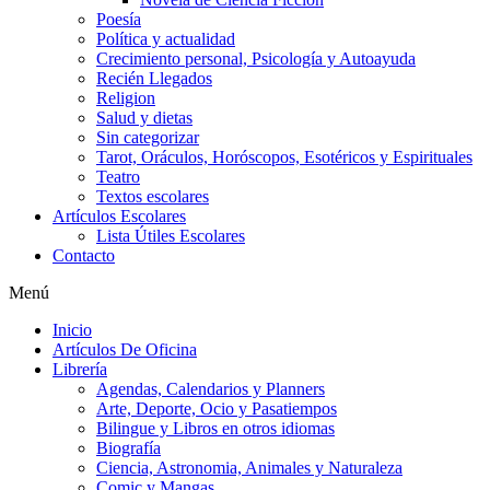
Poesía
Política y actualidad
Crecimiento personal, Psicología y Autoayuda
Recién Llegados
Religion
Salud y dietas
Sin categorizar
Tarot, Oráculos, Horóscopos, Esotéricos y Espirituales
Teatro
Textos escolares
Artículos Escolares
Lista Útiles Escolares
Contacto
Menú
Inicio
Artículos De Oficina
Librería
Agendas, Calendarios y Planners
Arte, Deporte, Ocio y Pasatiempos
Bilingue y Libros en otros idiomas
Biografía
Ciencia, Astronomia, Animales y Naturaleza
Comic y Mangas