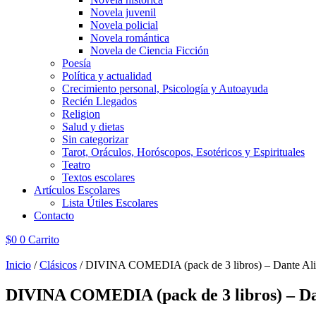
Novela juvenil
Novela policial
Novela romántica
Novela de Ciencia Ficción
Poesía
Política y actualidad
Crecimiento personal, Psicología y Autoayuda
Recién Llegados
Religion
Salud y dietas
Sin categorizar
Tarot, Oráculos, Horóscopos, Esotéricos y Espirituales
Teatro
Textos escolares
Artículos Escolares
Lista Útiles Escolares
Contacto
$
0
0
Carrito
Inicio
/
Clásicos
/ DIVINA COMEDIA (pack de 3 libros) – Dante Ali
DIVINA COMEDIA (pack de 3 libros) – Dan