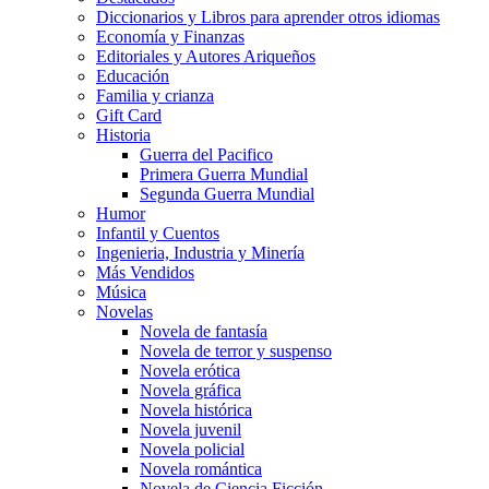
Diccionarios y Libros para aprender otros idiomas
Economía y Finanzas
Editoriales y Autores Ariqueños
Educación
Familia y crianza
Gift Card
Historia
Guerra del Pacifico
Primera Guerra Mundial
Segunda Guerra Mundial
Humor
Infantil y Cuentos
Ingenieria, Industria y Minería
Más Vendidos
Música
Novelas
Novela de fantasía
Novela de terror y suspenso
Novela erótica
Novela gráfica
Novela histórica
Novela juvenil
Novela policial
Novela romántica
Novela de Ciencia Ficción