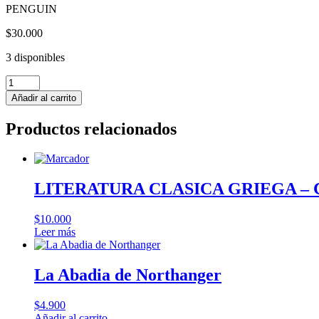
PENGUIN
$
30.000
3 disponibles
DIVINA
COMEDIA
Añadir al carrito
(pack
de
Productos relacionados
3
libros)
-
Dante
Alighieri
LITERATURA CLASICA GRIEGA – Ce
cantidad
$
10.000
Leer más
La Abadia de Northanger
$
4.900
Añadir al carrito