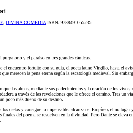
eri
E
,
DIVINA COMEDIA
ISBN:
9788491055235
el purgatorio y el paraíso en tres grandes cánticas.
de el encuentro fortuito con su guía, el poeta latino Virgilio, hasta el a
 que merecen la pena eterna según la escatología medieval. Sin embargo,
o en que las almas, mediante sus padecimientos y la oración de los vivo
dadera a través de las revelaciones que le ofrece el camino. Tras un via
a un poco más dueño de su destino.
a los cielos y consigue lo impensable: alcanzar el Empíreo, el no lugar y
sos finales del poema se resuelven en la divinidad. Pero Dante se eleva e
.