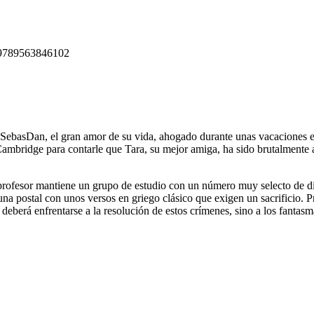
9789563846102
de SebasDan, el gran amor de su vida, ahogado durante unas vacaciones e
Cambridge para contarle que Tara, su mejor amiga, ha sido brutalmente a
 profesor mantiene un grupo de estudio con un número muy selecto de dis
 una postal con unos versos en griego clásico que exigen un sacrificio. 
deberá enfrentarse a la resolución de estos crímenes, sino a los fantas