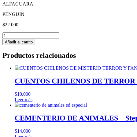
ALFAGUARA
PENGUIN
$
22.000
DONCELLAS
-
Añadir al carrito
Alex
Michaelides
Productos relacionados
cantidad
CUENTOS CHILENOS DE TERROR MIS
$
10.000
Leer más
CEMENTERIO DE ANIMALES – Step
$
14.000
Leer más