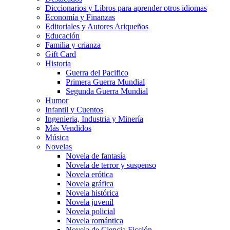
Diccionarios y Libros para aprender otros idiomas
Economía y Finanzas
Editoriales y Autores Ariqueños
Educación
Familia y crianza
Gift Card
Historia
Guerra del Pacifico
Primera Guerra Mundial
Segunda Guerra Mundial
Humor
Infantil y Cuentos
Ingenieria, Industria y Minería
Más Vendidos
Música
Novelas
Novela de fantasía
Novela de terror y suspenso
Novela erótica
Novela gráfica
Novela histórica
Novela juvenil
Novela policial
Novela romántica
Novela de Ciencia Ficción