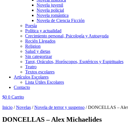
Novela juvenil
Novela policial
Novela romántica
Novela de Ciencia Ficción
Poesía
Política y actualidad
Crecimiento personal, Psicología y Autoayuda
Recién Llegados
Religion
Salud y dietas
Sin categorizar
Tarot, Oráculos, Horóscopos, Esotéricos y Espirituales
Teatro
Textos escolares
Artículos Escolares
Lista Útiles Escolares
Contacto
$
0
0
Carrito
Inicio
/
Novelas
/
Novela de terror y suspenso
/ DONCELLAS – Alex 
DONCELLAS – Alex Michaelides