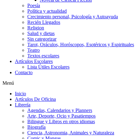
Poesía
Política y actualidad
Crecimiento personal, Psicología y Autoayuda
Recién Llegados
Religion
Salud y dietas
Sin categorizar
Tarot, Oráculos, Horóscopos, Esotéricos y Espirituales
Teatro
Textos escolares
Artículos Escolares
Lista Útiles Escolares
Contacto
Menú
Inicio
Artículos De Oficina
Librería
Agendas, Calendarios y Planners
Arte, Deporte, Ocio y Pasatiempos
Bilingue y Libros en otros idiomas
Biografía
Ciencia, Astronomia, Animales y Naturaleza
Comic y Mangas