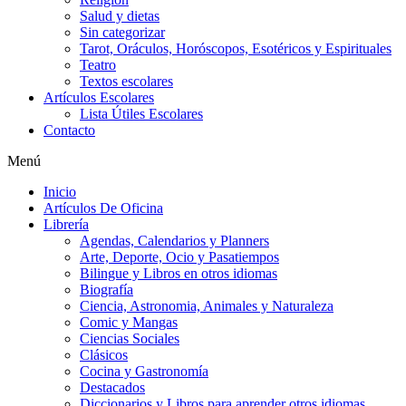
Salud y dietas
Sin categorizar
Tarot, Oráculos, Horóscopos, Esotéricos y Espirituales
Teatro
Textos escolares
Artículos Escolares
Lista Útiles Escolares
Contacto
Menú
Inicio
Artículos De Oficina
Librería
Agendas, Calendarios y Planners
Arte, Deporte, Ocio y Pasatiempos
Bilingue y Libros en otros idiomas
Biografía
Ciencia, Astronomia, Animales y Naturaleza
Comic y Mangas
Ciencias Sociales
Clásicos
Cocina y Gastronomía
Destacados
Diccionarios y Libros para aprender otros idiomas