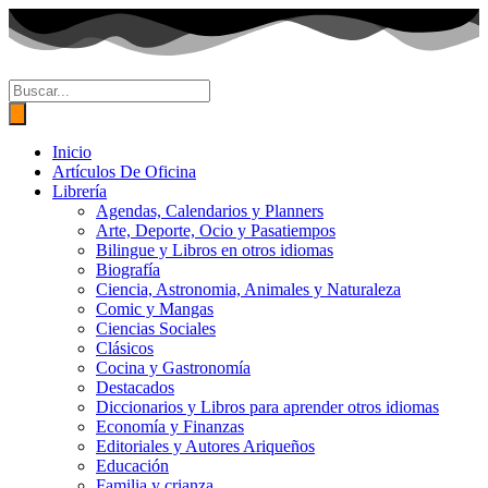
Ir
al
contenido
Búsqueda
de
productos
Inicio
Artículos De Oficina
Librería
Agendas, Calendarios y Planners
Arte, Deporte, Ocio y Pasatiempos
Bilingue y Libros en otros idiomas
Biografía
Ciencia, Astronomia, Animales y Naturaleza
Comic y Mangas
Ciencias Sociales
Clásicos
Cocina y Gastronomía
Destacados
Diccionarios y Libros para aprender otros idiomas
Economía y Finanzas
Editoriales y Autores Ariqueños
Educación
Familia y crianza