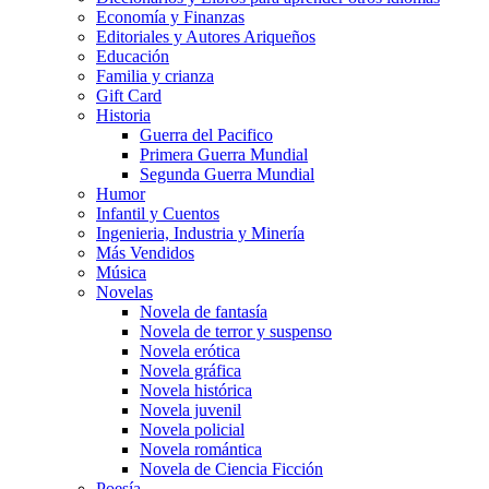
Economía y Finanzas
Editoriales y Autores Ariqueños
Educación
Familia y crianza
Gift Card
Historia
Guerra del Pacifico
Primera Guerra Mundial
Segunda Guerra Mundial
Humor
Infantil y Cuentos
Ingenieria, Industria y Minería
Más Vendidos
Música
Novelas
Novela de fantasía
Novela de terror y suspenso
Novela erótica
Novela gráfica
Novela histórica
Novela juvenil
Novela policial
Novela romántica
Novela de Ciencia Ficción
Poesía