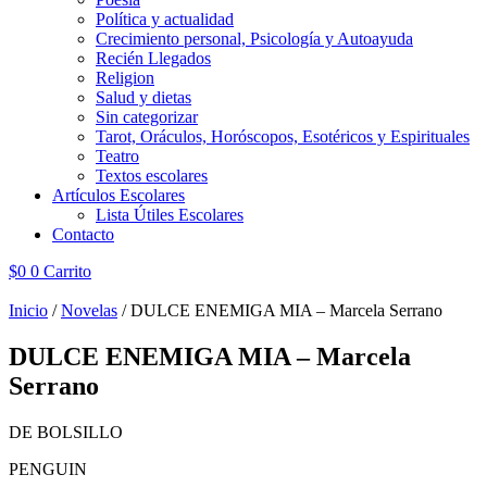
Política y actualidad
Crecimiento personal, Psicología y Autoayuda
Recién Llegados
Religion
Salud y dietas
Sin categorizar
Tarot, Oráculos, Horóscopos, Esotéricos y Espirituales
Teatro
Textos escolares
Artículos Escolares
Lista Útiles Escolares
Contacto
$
0
0
Carrito
Inicio
/
Novelas
/ DULCE ENEMIGA MIA – Marcela Serrano
DULCE ENEMIGA MIA – Marcela
Serrano
DE BOLSILLO
PENGUIN