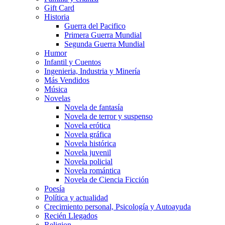
Gift Card
Historia
Guerra del Pacifico
Primera Guerra Mundial
Segunda Guerra Mundial
Humor
Infantil y Cuentos
Ingenieria, Industria y Minería
Más Vendidos
Música
Novelas
Novela de fantasía
Novela de terror y suspenso
Novela erótica
Novela gráfica
Novela histórica
Novela juvenil
Novela policial
Novela romántica
Novela de Ciencia Ficción
Poesía
Política y actualidad
Crecimiento personal, Psicología y Autoayuda
Recién Llegados
Religion