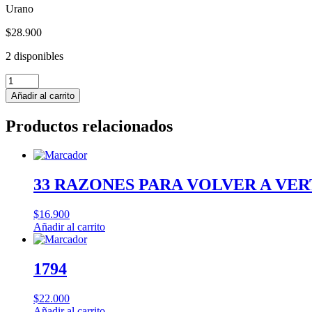
Urano
$
28.900
2 disponibles
EL
COMPLEJO
Añadir al carrito
DE
ATLAS
Productos relacionados
-
Olivie
Blake
cantidad
33 RAZONES PARA VOLVER A VER
$
16.900
Añadir al carrito
1794
$
22.000
Añadir al carrito