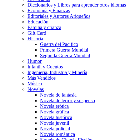
Diccionarios y Libros para aprender otros idiomas
Economía y Finanzas
Editoriales y Autores Ariqueños
Educación
Familia y crianza
Gift Card
Historia
Guerra del Pacifico
Primera Guerra Mundial
Segunda Guerra Mundial
Humor
Infantil y Cuentos
Ingenieria, Industria y Minería
Más Vendidos
Música
Novelas
Novela de fantasía
Novela de terror y suspenso
Novela erótica
Novela gráfica
Novela histórica
Novela juvenil
Novela policial
Novela romántica
Novela de Ciencia Ficción