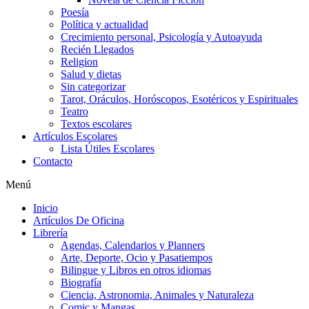
Poesía
Política y actualidad
Crecimiento personal, Psicología y Autoayuda
Recién Llegados
Religion
Salud y dietas
Sin categorizar
Tarot, Oráculos, Horóscopos, Esotéricos y Espirituales
Teatro
Textos escolares
Artículos Escolares
Lista Útiles Escolares
Contacto
Menú
Inicio
Artículos De Oficina
Librería
Agendas, Calendarios y Planners
Arte, Deporte, Ocio y Pasatiempos
Bilingue y Libros en otros idiomas
Biografía
Ciencia, Astronomia, Animales y Naturaleza
Comic y Mangas