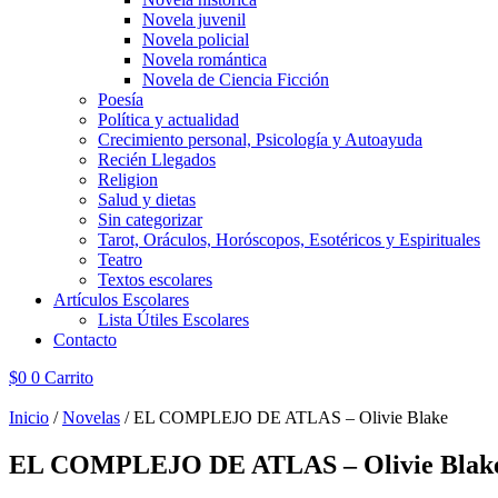
Novela juvenil
Novela policial
Novela romántica
Novela de Ciencia Ficción
Poesía
Política y actualidad
Crecimiento personal, Psicología y Autoayuda
Recién Llegados
Religion
Salud y dietas
Sin categorizar
Tarot, Oráculos, Horóscopos, Esotéricos y Espirituales
Teatro
Textos escolares
Artículos Escolares
Lista Útiles Escolares
Contacto
$
0
0
Carrito
Inicio
/
Novelas
/ EL COMPLEJO DE ATLAS – Olivie Blake
EL COMPLEJO DE ATLAS – Olivie Blak