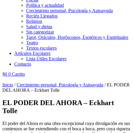
Política y actualidad
Crecimiento personal, Psicología y Autoayuda
Recién Llegados
Religion
Salud y dietas
Sin categorizar
Tarot, Oráculos, Horóscopos, Esotéricos y Espirituales
Teatro
Textos escolares
Artículos Escolares
Lista Útiles Escolares
Contacto
$
0
0
Carrito
Inicio
/
Crecimiento personal, Psicología y Autoayuda
/ EL PODER
DEL AHORA – Eckhart Tolle
EL PODER DEL AHORA – Eckhart
Tolle
El poder del Ahora es una obra excepcional cuya divulgación en sus
comienzos se fue extendiendo con el boca a boca, pero cuya riqueza