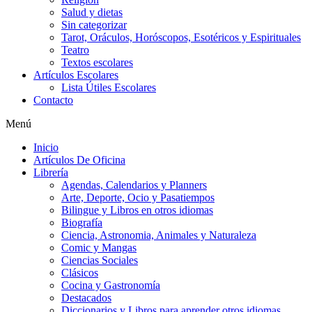
Salud y dietas
Sin categorizar
Tarot, Oráculos, Horóscopos, Esotéricos y Espirituales
Teatro
Textos escolares
Artículos Escolares
Lista Útiles Escolares
Contacto
Menú
Inicio
Artículos De Oficina
Librería
Agendas, Calendarios y Planners
Arte, Deporte, Ocio y Pasatiempos
Bilingue y Libros en otros idiomas
Biografía
Ciencia, Astronomia, Animales y Naturaleza
Comic y Mangas
Ciencias Sociales
Clásicos
Cocina y Gastronomía
Destacados
Diccionarios y Libros para aprender otros idiomas