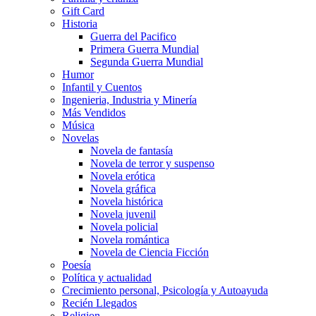
Gift Card
Historia
Guerra del Pacifico
Primera Guerra Mundial
Segunda Guerra Mundial
Humor
Infantil y Cuentos
Ingenieria, Industria y Minería
Más Vendidos
Música
Novelas
Novela de fantasía
Novela de terror y suspenso
Novela erótica
Novela gráfica
Novela histórica
Novela juvenil
Novela policial
Novela romántica
Novela de Ciencia Ficción
Poesía
Política y actualidad
Crecimiento personal, Psicología y Autoayuda
Recién Llegados
Religion