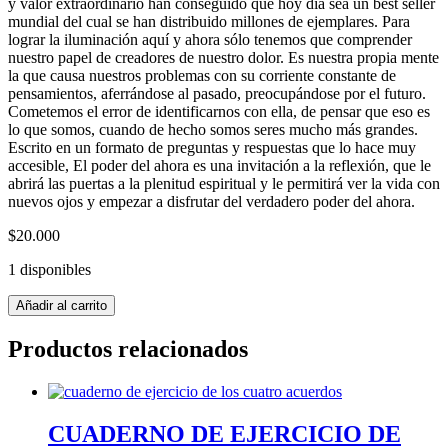
y valor extraordinario han conseguido que hoy día sea un best seller
mundial del cual se han distribuido millones de ejemplares. Para
lograr la iluminación aquí y ahora sólo tenemos que comprender
nuestro papel de creadores de nuestro dolor. Es nuestra propia mente
la que causa nuestros problemas con su corriente constante de
pensamientos, aferrándose al pasado, preocupándose por el futuro.
Cometemos el error de identificarnos con ella, de pensar que eso es
lo que somos, cuando de hecho somos seres mucho más grandes.
Escrito en un formato de preguntas y respuestas que lo hace muy
accesible, El poder del ahora es una invitación a la reflexión, que le
abrirá las puertas a la plenitud espiritual y le permitirá ver la vida con
nuevos ojos y empezar a disfrutar del verdadero poder del ahora.
$
20.000
1 disponibles
EL
Añadir al carrito
PODER
DEL
Productos relacionados
AHORA
-
Eckhart
Tolle
cantidad
CUADERNO DE EJERCICIO DE