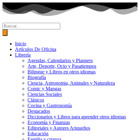
Ir
al
contenido
Búsqueda
de
productos
Inicio
Artículos De Oficina
Librería
Agendas, Calendarios y Planners
Arte, Deporte, Ocio y Pasatiempos
Bilingue y Libros en otros idiomas
Biografía
Ciencia, Astronomia, Animales y Naturaleza
Comic y Mangas
Ciencias Sociales
Clásicos
Cocina y Gastronomía
Destacados
Diccionarios y Libros para aprender otros idiomas
Economía y Finanzas
Editoriales y Autores Ariqueños
Educación
Familia y crianza