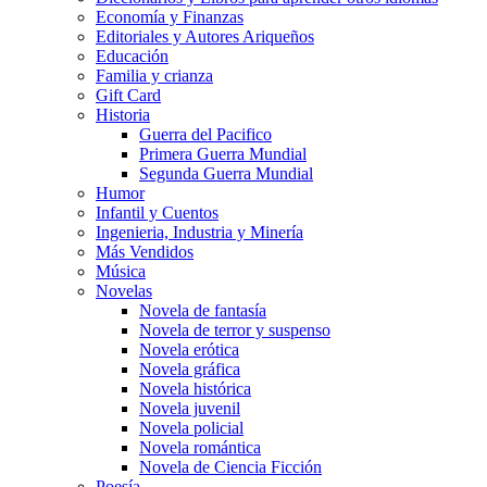
Economía y Finanzas
Editoriales y Autores Ariqueños
Educación
Familia y crianza
Gift Card
Historia
Guerra del Pacifico
Primera Guerra Mundial
Segunda Guerra Mundial
Humor
Infantil y Cuentos
Ingenieria, Industria y Minería
Más Vendidos
Música
Novelas
Novela de fantasía
Novela de terror y suspenso
Novela erótica
Novela gráfica
Novela histórica
Novela juvenil
Novela policial
Novela romántica
Novela de Ciencia Ficción
Poesía