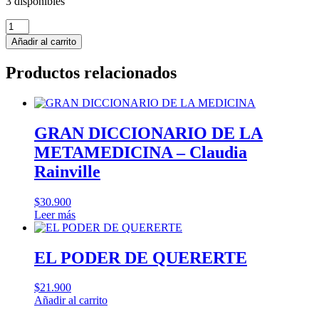
3 disponibles
EL
PODER
Añadir al carrito
DEL
METABOLISMO
Productos relacionados
-
Frank
Suarez
cantidad
GRAN DICCIONARIO DE LA
METAMEDICINA – Claudia
Rainville
$
30.900
Leer más
EL PODER DE QUERERTE
$
21.900
Añadir al carrito