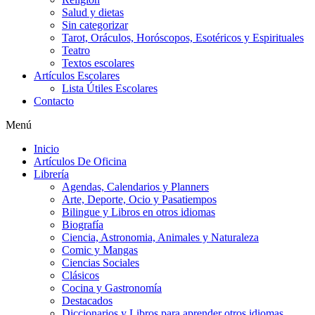
Salud y dietas
Sin categorizar
Tarot, Oráculos, Horóscopos, Esotéricos y Espirituales
Teatro
Textos escolares
Artículos Escolares
Lista Útiles Escolares
Contacto
Menú
Inicio
Artículos De Oficina
Librería
Agendas, Calendarios y Planners
Arte, Deporte, Ocio y Pasatiempos
Bilingue y Libros en otros idiomas
Biografía
Ciencia, Astronomia, Animales y Naturaleza
Comic y Mangas
Ciencias Sociales
Clásicos
Cocina y Gastronomía
Destacados
Diccionarios y Libros para aprender otros idiomas