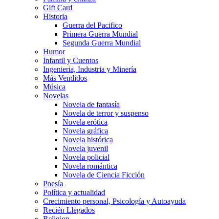
Gift Card
Historia
Guerra del Pacifico
Primera Guerra Mundial
Segunda Guerra Mundial
Humor
Infantil y Cuentos
Ingenieria, Industria y Minería
Más Vendidos
Música
Novelas
Novela de fantasía
Novela de terror y suspenso
Novela erótica
Novela gráfica
Novela histórica
Novela juvenil
Novela policial
Novela romántica
Novela de Ciencia Ficción
Poesía
Política y actualidad
Crecimiento personal, Psicología y Autoayuda
Recién Llegados
Religion