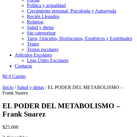
Política y actualidad
Crecimiento personal, Psicología y Autoayuda
Recién Llegados
Religion
Salud y dietas
Sin categorizar
Tarot, Oráculos, Horóscopos, Esotéricos y Espirituales
Teatro
Textos escolares
Artículos Escolares
Lista Útiles Escolares
Contacto
$
0
0
Carrito
Inicio
/
Salud y dietas
/ EL PODER DEL METABOLISMO –
Frank Suarez
EL PODER DEL METABOLISMO –
Frank Suarez
$
25.000