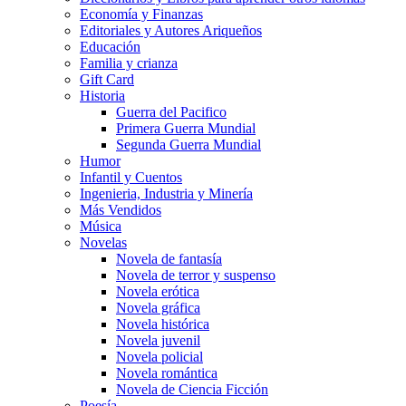
Economía y Finanzas
Editoriales y Autores Ariqueños
Educación
Familia y crianza
Gift Card
Historia
Guerra del Pacifico
Primera Guerra Mundial
Segunda Guerra Mundial
Humor
Infantil y Cuentos
Ingenieria, Industria y Minería
Más Vendidos
Música
Novelas
Novela de fantasía
Novela de terror y suspenso
Novela erótica
Novela gráfica
Novela histórica
Novela juvenil
Novela policial
Novela romántica
Novela de Ciencia Ficción
Poesía