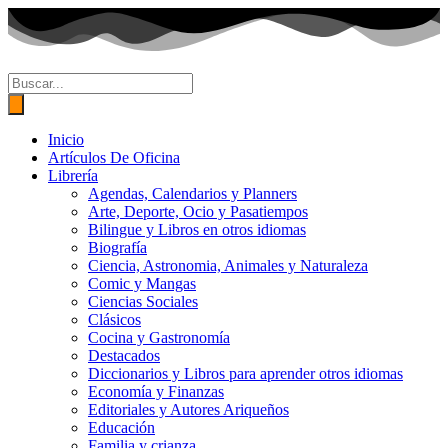
Ir
al
contenido
Búsqueda
de
productos
Inicio
Artículos De Oficina
Librería
Agendas, Calendarios y Planners
Arte, Deporte, Ocio y Pasatiempos
Bilingue y Libros en otros idiomas
Biografía
Ciencia, Astronomia, Animales y Naturaleza
Comic y Mangas
Ciencias Sociales
Clásicos
Cocina y Gastronomía
Destacados
Diccionarios y Libros para aprender otros idiomas
Economía y Finanzas
Editoriales y Autores Ariqueños
Educación
Familia y crianza