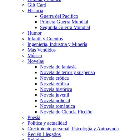
Gift Card
Historia
Guerra del Pacifico
Primera Guerra Mundial
Segunda Guerra Mundial
Humor
Infantil y Cuentos
Ingenieria, Industria y Minería
Más Vendidos
Música
Novelas
Novela de fantasía
Novela de terror y suspenso
Novela erótica
Novela gráfica
Novela histórica
Novela juvenil
Novela policial
Novela romántica
Novela de Ciencia Ficción
Poesía
Política y actualidad
Crecimiento personal, Psicología y Autoayuda
Recién Llegados
Religion