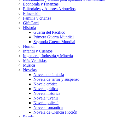
Economía y Finanzas
Editoriales y Autores Ariqueños
Educación
Familia y crianza
Gift Card
Historia
Guerra del Pacifico
Primera Guerra Mundial
Segunda Guerra Mundial
Humor
Infantil y Cuentos
Ingenieria, Industria y Minería
Más Vendidos
Música
Novelas
Novela de fantasía
Novela de terror y suspenso
Novela erótica
Novela gráfica
Novela histórica
Novela juvenil
Novela policial
Novela romántica
Novela de Ciencia Ficción
Poesía