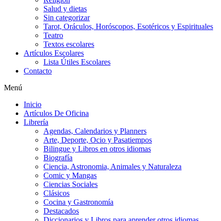
Salud y dietas
Sin categorizar
Tarot, Oráculos, Horóscopos, Esotéricos y Espirituales
Teatro
Textos escolares
Artículos Escolares
Lista Útiles Escolares
Contacto
Menú
Inicio
Artículos De Oficina
Librería
Agendas, Calendarios y Planners
Arte, Deporte, Ocio y Pasatiempos
Bilingue y Libros en otros idiomas
Biografía
Ciencia, Astronomia, Animales y Naturaleza
Comic y Mangas
Ciencias Sociales
Clásicos
Cocina y Gastronomía
Destacados
Diccionarios y Libros para aprender otros idiomas