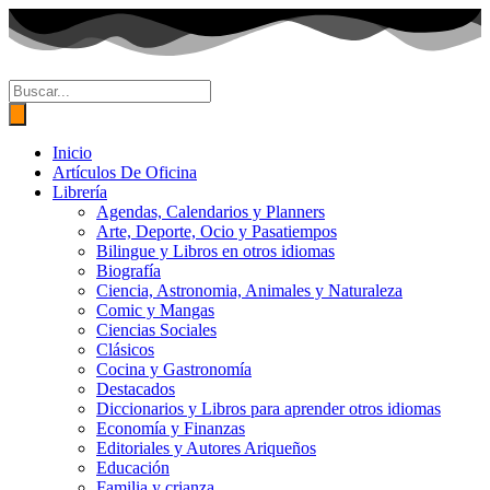
Ir
al
contenido
Búsqueda
de
productos
Inicio
Artículos De Oficina
Librería
Agendas, Calendarios y Planners
Arte, Deporte, Ocio y Pasatiempos
Bilingue y Libros en otros idiomas
Biografía
Ciencia, Astronomia, Animales y Naturaleza
Comic y Mangas
Ciencias Sociales
Clásicos
Cocina y Gastronomía
Destacados
Diccionarios y Libros para aprender otros idiomas
Economía y Finanzas
Editoriales y Autores Ariqueños
Educación
Familia y crianza