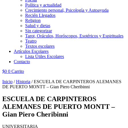
Política y actualidad
Crecimiento personal, Psicología y Autoayuda
Recién Llegados
Religion
Salud y dietas
Sin categorizar
Tarot, Oráculos, Horóscopos, Esotéricos y Espirituales
Teatro
Textos escolares
Artículos Escolares
Lista Útiles Escolares
Contacto
$
0
0
Carrito
Inicio
/
Historia
/ ESCUELA DE CARPINTEROS ALEMANES
DE PUERTO MONTT – Gian Piero Cheribinni
ESCUELA DE CARPINTEROS
ALEMANES DE PUERTO MONTT –
Gian Piero Cheribinni
UNIVERSITARIA