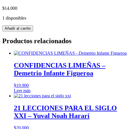
$
14.000
1 disponibles
ESCUELA
Añadir al carrito
DE
CARPINTEROS
Productos relacionados
ALEMANES
DE
PUERTO
MONTT
-
CONFIDENCIAS LIMEÑAS –
Gian
Demetrio Infante Figueroa
Piero
Cheribinni
cantidad
$
19.900
Leer más
21 LECCIONES PARA EL SIGLO
XXI – Yuval Noah Harari
$
20.000