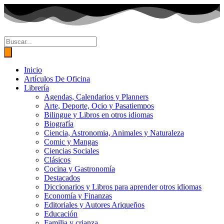
Ir
al
contenido
Búsqueda
de
productos
Inicio
Artículos De Oficina
Librería
Agendas, Calendarios y Planners
Arte, Deporte, Ocio y Pasatiempos
Bilingue y Libros en otros idiomas
Biografía
Ciencia, Astronomia, Animales y Naturaleza
Comic y Mangas
Ciencias Sociales
Clásicos
Cocina y Gastronomía
Destacados
Diccionarios y Libros para aprender otros idiomas
Economía y Finanzas
Editoriales y Autores Ariqueños
Educación
Familia y crianza