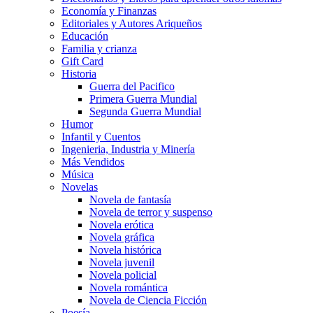
Economía y Finanzas
Editoriales y Autores Ariqueños
Educación
Familia y crianza
Gift Card
Historia
Guerra del Pacifico
Primera Guerra Mundial
Segunda Guerra Mundial
Humor
Infantil y Cuentos
Ingenieria, Industria y Minería
Más Vendidos
Música
Novelas
Novela de fantasía
Novela de terror y suspenso
Novela erótica
Novela gráfica
Novela histórica
Novela juvenil
Novela policial
Novela romántica
Novela de Ciencia Ficción
Poesía