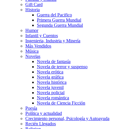
Gift Card
Historia
Guerra del Pacifico
Primera Guerra Mundial
Segunda Guerra Mundial
Humor
Infantil y Cuentos
Ingenieria, Industria y Minería
Más Vendidos
Música
Novelas
Novela de fantasía
Novela de terror y suspenso
Novela erótica
Novela gráfica
Novela histórica
Novela juvenil
Novela policial
Novela romántica
Novela de Ciencia Ficción
Poesía
Política y actualidad
Crecimiento personal, Psicología y Autoayuda
Recién Llegados
Religion