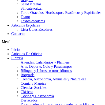
Salud y dietas
Sin categorizar
Tarot, Oráculos, Horóscopos, Esotéricos y Espirituales
Teatro
Textos escolares
Artículos Escolares
Lista Útiles Escolares
Contacto
Menú
Inicio
Artículos De Oficina
Librería
Agendas, Calendarios y Planners
Arte, Deporte, Ocio y Pasatiempos
Bilingue y Libros en otros idiomas
Biografía
Ciencia, Astronomia, Animales y Naturaleza
Comic y Mangas
Ciencias Sociales
Clásicos
Cocina y Gastronomía
Destacados
Diccionarios y Libros para aprender otros idiomas