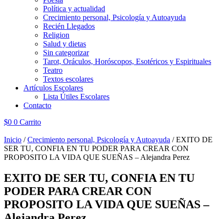
Política y actualidad
Crecimiento personal, Psicología y Autoayuda
Recién Llegados
Religion
Salud y dietas
Sin categorizar
Tarot, Oráculos, Horóscopos, Esotéricos y Espirituales
Teatro
Textos escolares
Artículos Escolares
Lista Útiles Escolares
Contacto
$
0
0
Carrito
Inicio
/
Crecimiento personal, Psicología y Autoayuda
/ EXITO DE
SER TU, CONFIA EN TU PODER PARA CREAR CON
PROPOSITO LA VIDA QUE SUEÑAS – Alejandra Perez
EXITO DE SER TU, CONFIA EN TU
PODER PARA CREAR CON
PROPOSITO LA VIDA QUE SUEÑAS –
Alejandra Perez