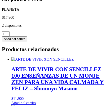
PLANETA
$
17.900
2 disponibles
EXITO
DE
Añadir al carrito
SER
TU,
Productos relacionados
CONFIA
EN
TU
PODER
PARA
ARTE DE VIVIR CON SENCILLEZ
CREAR
100 ENSEÑANZAS DE UN MONJE
CON
PROPOSITO
ZEN PARA UNA VIDA CALMADA Y
LA
FELIZ – Shunmyo Masuno
VIDA
QUE
SUEÑAS
$
11.900
-
Añadir al carrito
Alejandra