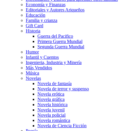
Economía y Finanzas
Editoriales y Autores Ariqueños
Educación
Familia y crianza
Gift Card
Historia
Guerra del Pacifico
Primera Guerra Mundial
Segunda Guerra Mundial
Humor
Infantil y Cuentos
Ingenieria, Industria y Minería
Más Vendidos
Música
Novelas
Novela de fantasía
Novela de terror y suspenso
Novela erótica
Novela gráfica
Novela histórica
Novela juvenil
Novela policial
Novela romántica
Novela de Ciencia Ficción
Poesía