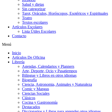
Salud y dietas
Sin categorizar
Tarot, Oráculos, Horóscopos, Esotéricos y Espirituales
Teatro
Textos escolares
Artículos Escolares
Lista Útiles Escolares
Contacto
Menú
Inicio
Artículos De Oficina
Librería
Agendas, Calendarios y Planners
Arte, Deporte, Ocio y Pasatiempos
Bilingue y Libros en otros idiomas
Biografía
Ciencia, Astronomia, Animales y Naturaleza
Comic y Mangas
Ciencias Sociales
Clásicos
Cocina y Gastronomía
Destacados
Diccionarios y Libros para aprender otros idiomas