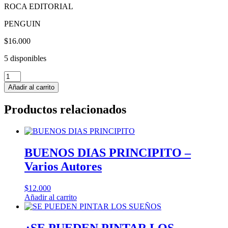
ROCA EDITORIAL
PENGUIN
$
16.000
5 disponibles
FIVE
NIGHTS
Añadir al carrito
AT
FREDDYS
Productos relacionados
HISTORIAS
DE
PIZZAPLEX
3
SOMNIFOBIA
BUENOS DIAS PRINCIPITO –
-
Varios Autores
Scott
Cawthon
cantidad
$
12.000
Añadir al carrito
¿SE PUEDEN PINTAR LOS