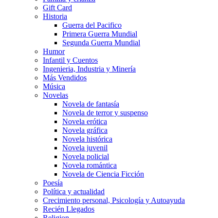
Gift Card
Historia
Guerra del Pacifico
Primera Guerra Mundial
Segunda Guerra Mundial
Humor
Infantil y Cuentos
Ingenieria, Industria y Minería
Más Vendidos
Música
Novelas
Novela de fantasía
Novela de terror y suspenso
Novela erótica
Novela gráfica
Novela histórica
Novela juvenil
Novela policial
Novela romántica
Novela de Ciencia Ficción
Poesía
Política y actualidad
Crecimiento personal, Psicología y Autoayuda
Recién Llegados
Religion