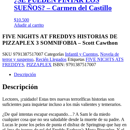
SUEÑOS? – Carmen del Castillo
$
10.500
Añadir al carrito
FIVE NIGHTS AT FREDDYS HISTORIAS DE
PIZZAPLEX 3 SOMNIFOBIA – Scott Cawthon
SKU
9791387517007
Categorías
Infantil y Cuentos
,
Novela de
terror y suspenso
,
Recién Llegados
Etiquetas
FIVE NICHTS ATS
FREDDYS
,
PIZZAPLEX
ISBN:
9791387517007
Descripción
Descripción
Lectores, ¡cuidado! Estas tres nuevas terroríficas historias son
suficientes para inquietar incluso a los más valientes y temerarios.
¿De qué intentas escapar escapando…? A Sam le da miedo
cualquier cosa que no sea saludable desde la muerte de su padre. A
Lucas le pone los pelos de punta el disfraz de Springtrap que hay en
el área de juegos de rol del Freddy Fazbear’s Mega Pizzaplex. Y el