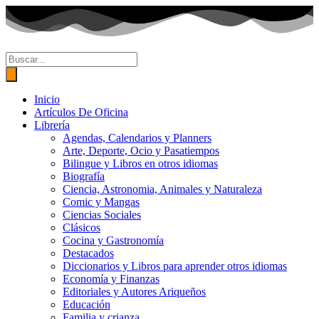
Ir
al
contenido
Búsqueda
de
productos
Inicio
Artículos De Oficina
Librería
Agendas, Calendarios y Planners
Arte, Deporte, Ocio y Pasatiempos
Bilingue y Libros en otros idiomas
Biografía
Ciencia, Astronomia, Animales y Naturaleza
Comic y Mangas
Ciencias Sociales
Clásicos
Cocina y Gastronomía
Destacados
Diccionarios y Libros para aprender otros idiomas
Economía y Finanzas
Editoriales y Autores Ariqueños
Educación
Familia y crianza