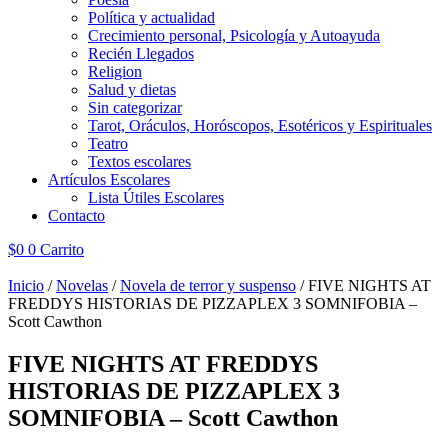
Política y actualidad
Crecimiento personal, Psicología y Autoayuda
Recién Llegados
Religion
Salud y dietas
Sin categorizar
Tarot, Oráculos, Horóscopos, Esotéricos y Espirituales
Teatro
Textos escolares
Artículos Escolares
Lista Útiles Escolares
Contacto
$
0
0
Carrito
Inicio
/
Novelas
/
Novela de terror y suspenso
/ FIVE NIGHTS AT
FREDDYS HISTORIAS DE PIZZAPLEX 3 SOMNIFOBIA –
Scott Cawthon
FIVE NIGHTS AT FREDDYS
HISTORIAS DE PIZZAPLEX 3
SOMNIFOBIA – Scott Cawthon