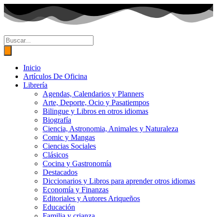
Ir
al
contenido
Búsqueda
de
productos
Inicio
Artículos De Oficina
Librería
Agendas, Calendarios y Planners
Arte, Deporte, Ocio y Pasatiempos
Bilingue y Libros en otros idiomas
Biografía
Ciencia, Astronomia, Animales y Naturaleza
Comic y Mangas
Ciencias Sociales
Clásicos
Cocina y Gastronomía
Destacados
Diccionarios y Libros para aprender otros idiomas
Economía y Finanzas
Editoriales y Autores Ariqueños
Educación
Familia y crianza