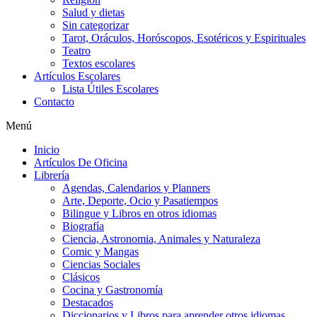
Salud y dietas
Sin categorizar
Tarot, Oráculos, Horóscopos, Esotéricos y Espirituales
Teatro
Textos escolares
Artículos Escolares
Lista Útiles Escolares
Contacto
Menú
Inicio
Artículos De Oficina
Librería
Agendas, Calendarios y Planners
Arte, Deporte, Ocio y Pasatiempos
Bilingue y Libros en otros idiomas
Biografía
Ciencia, Astronomia, Animales y Naturaleza
Comic y Mangas
Ciencias Sociales
Clásicos
Cocina y Gastronomía
Destacados
Diccionarios y Libros para aprender otros idiomas