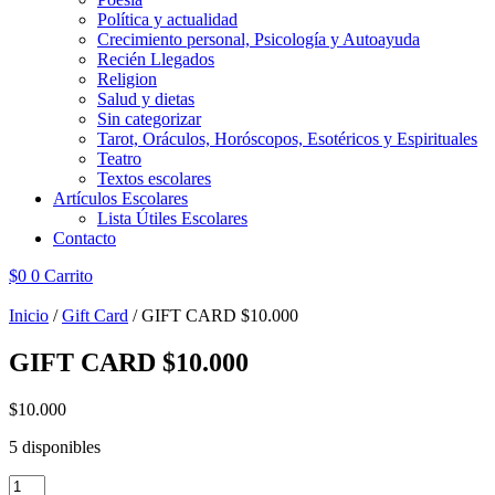
Política y actualidad
Crecimiento personal, Psicología y Autoayuda
Recién Llegados
Religion
Salud y dietas
Sin categorizar
Tarot, Oráculos, Horóscopos, Esotéricos y Espirituales
Teatro
Textos escolares
Artículos Escolares
Lista Útiles Escolares
Contacto
$
0
0
Carrito
Inicio
/
Gift Card
/ GIFT CARD $10.000
GIFT CARD $10.000
$
10.000
5 disponibles
GIFT