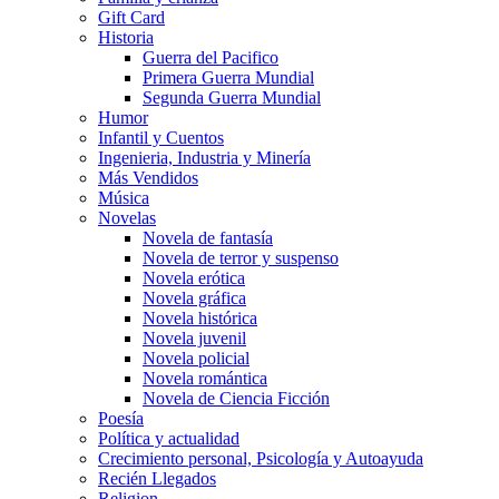
Gift Card
Historia
Guerra del Pacifico
Primera Guerra Mundial
Segunda Guerra Mundial
Humor
Infantil y Cuentos
Ingenieria, Industria y Minería
Más Vendidos
Música
Novelas
Novela de fantasía
Novela de terror y suspenso
Novela erótica
Novela gráfica
Novela histórica
Novela juvenil
Novela policial
Novela romántica
Novela de Ciencia Ficción
Poesía
Política y actualidad
Crecimiento personal, Psicología y Autoayuda
Recién Llegados
Religion