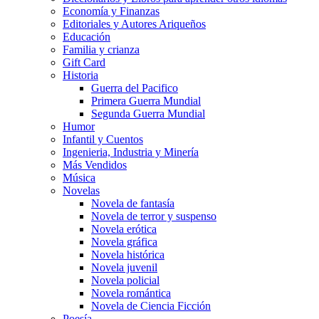
Economía y Finanzas
Editoriales y Autores Ariqueños
Educación
Familia y crianza
Gift Card
Historia
Guerra del Pacifico
Primera Guerra Mundial
Segunda Guerra Mundial
Humor
Infantil y Cuentos
Ingenieria, Industria y Minería
Más Vendidos
Música
Novelas
Novela de fantasía
Novela de terror y suspenso
Novela erótica
Novela gráfica
Novela histórica
Novela juvenil
Novela policial
Novela romántica
Novela de Ciencia Ficción
Poesía