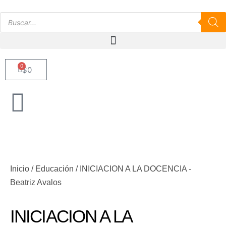
0
$
0
Inicio
/
Educación
/ INICIACION A LA DOCENCIA -
Beatriz Avalos
INICIACION A LA