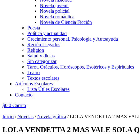
Novela juvenil
Novela policial
Novela romántica
Novela de Ciencia Ficción
Poesía
Política y actualidad
Crecimiento personal, Psicología y Autoayuda
Recién Llegados
Religion
Salud y dietas
Sin categorizar
Tarot, Oráculos, Horóscopos, Esotéricos y Espirituales
Teatro
Textos escolares
Artículos Escolares
Lista Útiles Escolares
Contacto
$
0
0
Carrito
Inicio
/
Novelas
/
Novela gráfica
/ LOLA VENDETTA 2 MAS VAL
LOLA VENDETTA 2 MAS VALE SOLA Q