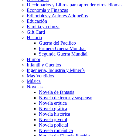
Diccionarios y Libros para aprender otros idiomas
Economía y Finanzas
Editoriales y Autores Ariqueños
Educación
Familia y crianza
Gift Card
Historia
Guerra del Pacifico
Primera Guerra Mundial
Segunda Guerra Mundial
Humor
Infantil y Cuentos
Ingenieria, Industria y Minería
Más Vendidos
Música
Novelas
Novela de fantasía
Novela de terror y suspenso
Novela erótica
Novela gráfica
Novela histórica
Novela juvenil
Novela policial
Novela romántica
Novela de Ciencia Ficción