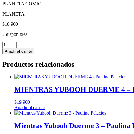
PLANETA COMIC
PLANETA
$
18.900
2 disponibles
LOLA
VENDETTA
Añadir al carrito
2
MAS
Productos relacionados
VALE
SOLA
QUE
MAL
ACOMPAÑADA
MIENTRAS YUBOOH DUERME 4 – Pau
-
Raquel
$
19.900
Riba
Añadir al carrito
cantidad
Mientras Yubooh Duerme 3 – Paulina 