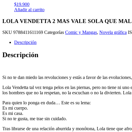
$
19.900
Añadir al carrito
LOLA VENDETTA 2 MAS VALE SOLA QUE MAL 
SKU
9788411611169
Categorías
Comic y Mangas
,
Novela gráfica
I
Descripción
Descripción
Si no te dan miedo las revoluciones y estás a favor de las evoluciones, 
Lola Vendetta tal vez tenga pelos en las piernas, pero no tiene ni uno 
los hombres que no la respetan, no la escuchan o no la divierten. Lola 
Para quien lo ponga en duda… Este es su lema:
Es mi cuerpo.
Es mi casa.
Si no te gusta, me trae sin cuidado.
Tras librarse de una relación aburrida y monótona, Lola tiene que afro