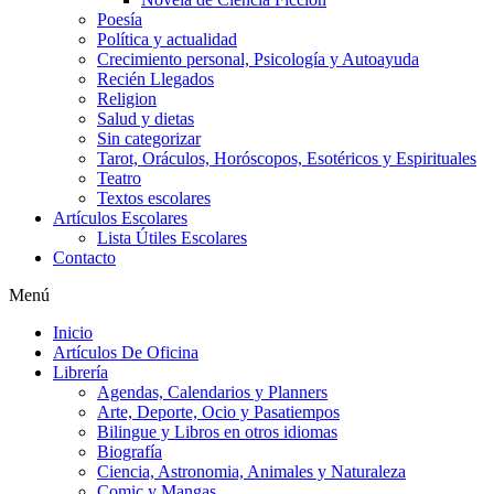
Poesía
Política y actualidad
Crecimiento personal, Psicología y Autoayuda
Recién Llegados
Religion
Salud y dietas
Sin categorizar
Tarot, Oráculos, Horóscopos, Esotéricos y Espirituales
Teatro
Textos escolares
Artículos Escolares
Lista Útiles Escolares
Contacto
Menú
Inicio
Artículos De Oficina
Librería
Agendas, Calendarios y Planners
Arte, Deporte, Ocio y Pasatiempos
Bilingue y Libros en otros idiomas
Biografía
Ciencia, Astronomia, Animales y Naturaleza
Comic y Mangas