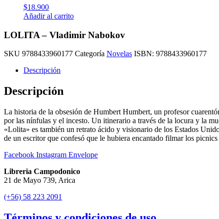
$
18.900
Añadir al carrito
LOLITA – Vladimir Nabokov
SKU
9788433960177
Categoría
Novelas
ISBN:
9788433960177
Descripción
Descripción
La historia de la obsesión de Humbert Humbert, un profesor cuarentón
por las nínfulas y el incesto. Un itinerario a través de la locura y l
«Lolita» es también un retrato ácido y visionario de los Estados Unid
de un escritor que confesó que le hubiera encantado filmar los picnic
Facebook
Instagram
Envelope
Libreria Campodonico
21 de Mayo 739, Arica
(+56) 58 223 2091
Términos y condiciones de uso