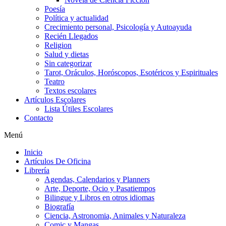
Poesía
Política y actualidad
Crecimiento personal, Psicología y Autoayuda
Recién Llegados
Religion
Salud y dietas
Sin categorizar
Tarot, Oráculos, Horóscopos, Esotéricos y Espirituales
Teatro
Textos escolares
Artículos Escolares
Lista Útiles Escolares
Contacto
Menú
Inicio
Artículos De Oficina
Librería
Agendas, Calendarios y Planners
Arte, Deporte, Ocio y Pasatiempos
Bilingue y Libros en otros idiomas
Biografía
Ciencia, Astronomia, Animales y Naturaleza
Comic y Mangas