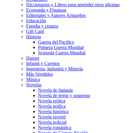
Diccionarios y Libros para aprender otros idiomas
Economía y Finanzas
Editoriales y Autores Ariqueños
Educación
Familia y crianza
Gift Card
Historia
Guerra del Pacifico
Primera Guerra Mundial
Segunda Guerra Mundial
Humor
Infantil y Cuentos
Ingenieria, Industria y Minería
Más Vendidos
Música
Novelas
Novela de fantasía
Novela de terror y suspenso
Novela erótica
Novela gráfica
Novela histórica
Novela juvenil
Novela policial
Novela romántica
Novela de Ciencia Ficción