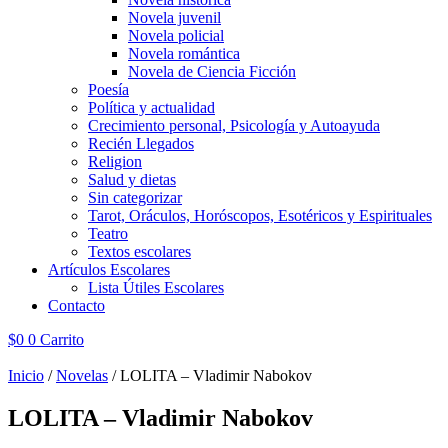
Novela juvenil
Novela policial
Novela romántica
Novela de Ciencia Ficción
Poesía
Política y actualidad
Crecimiento personal, Psicología y Autoayuda
Recién Llegados
Religion
Salud y dietas
Sin categorizar
Tarot, Oráculos, Horóscopos, Esotéricos y Espirituales
Teatro
Textos escolares
Artículos Escolares
Lista Útiles Escolares
Contacto
$
0
0
Carrito
Inicio
/
Novelas
/ LOLITA – Vladimir Nabokov
LOLITA – Vladimir Nabokov