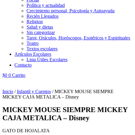
Política y actualidad
Crecimiento personal, Psicología y Autoayuda
Recién Llegados
Religion
Salud y dietas
Sin categorizar
Tarot, Oráculos, Horóscopos, Esotéricos y Espirituales
Teatro
Textos escolares
Artículos Escolares
Lista Útiles Escolares
Contacto
$
0
0
Carrito
Inicio
/
Infantil y Cuentos
/ MICKEY MOUSE SIEMPRE
MICKEY CAJA METALICA – Disney
MICKEY MOUSE SIEMPRE MICKEY
CAJA METALICA – Disney
GATO DE HOJALATA