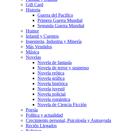
Gift Card
Historia
Guerra del Pacifico
Primera Guerra Mundial
Segunda Guerra Mundial
Humor
Infantil y Cuentos
Ingenieria, Industria y Minería
Más Vendidos
Música
Novelas
Novela de fantasía
Novela de terror y suspenso
Novela erótica
Novela gráfica
Novela histórica
Novela juvenil
Novela policial
Novela romántica
Novela de Ciencia Ficción
Poesía
Política y actualidad
Crecimiento personal, Psicología y Autoayuda
Recién Llegados
Religion