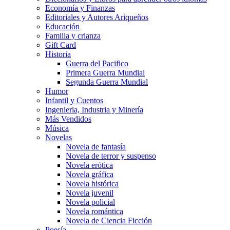
Economía y Finanzas
Editoriales y Autores Ariqueños
Educación
Familia y crianza
Gift Card
Historia
Guerra del Pacifico
Primera Guerra Mundial
Segunda Guerra Mundial
Humor
Infantil y Cuentos
Ingenieria, Industria y Minería
Más Vendidos
Música
Novelas
Novela de fantasía
Novela de terror y suspenso
Novela erótica
Novela gráfica
Novela histórica
Novela juvenil
Novela policial
Novela romántica
Novela de Ciencia Ficción
Poesía