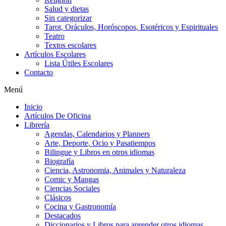
Salud y dietas
Sin categorizar
Tarot, Oráculos, Horóscopos, Esotéricos y Espirituales
Teatro
Textos escolares
Artículos Escolares
Lista Útiles Escolares
Contacto
Menú
Inicio
Artículos De Oficina
Librería
Agendas, Calendarios y Planners
Arte, Deporte, Ocio y Pasatiempos
Bilingue y Libros en otros idiomas
Biografía
Ciencia, Astronomia, Animales y Naturaleza
Comic y Mangas
Ciencias Sociales
Clásicos
Cocina y Gastronomía
Destacados
Diccionarios y Libros para aprender otros idiomas