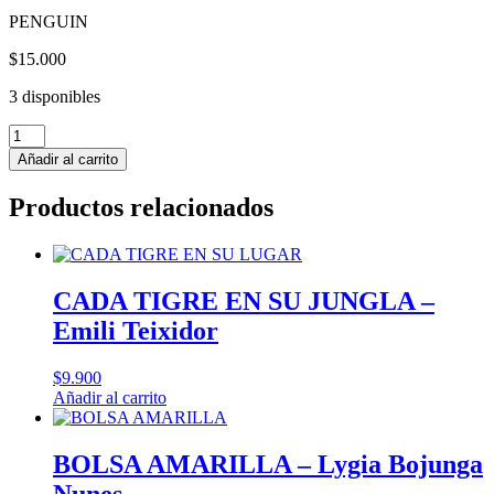
PENGUIN
$
15.000
3 disponibles
MICKEY
MOUSE
Añadir al carrito
SIEMPRE
MICKEY
Productos relacionados
CAJA
METALICA
-
Disney
cantidad
CADA TIGRE EN SU JUNGLA –
Emili Teixidor
$
9.900
Añadir al carrito
BOLSA AMARILLA – Lygia Bojunga
Nunes