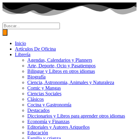
Ir
al
contenido
Búsqueda
de
productos
Inicio
Artículos De Oficina
Librería
Agendas, Calendarios y Planners
Arte, Deporte, Ocio y Pasatiempos
Bilingue y Libros en otros idiomas
Biografía
Ciencia, Astronomia, Animales y Naturaleza
Comic y Mangas
Ciencias Sociales
Clásicos
Cocina y Gastronomía
Destacados
Diccionarios y Libros para aprender otros idiomas
Economía y Finanzas
Editoriales y Autores Ariqueños
Educación
Familia y crianza