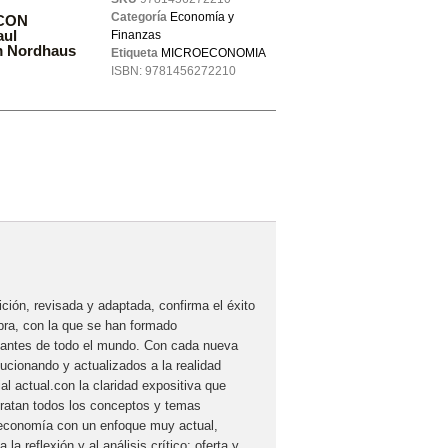
Categoría
Economía y
CON
aul
Finanzas
m Nordhaus
Etiqueta
MICROECONOMIA
ISBN:
9781456272210
ión, revisada y adaptada, confirma el éxito
obra, con la que se han formado
iantes de todo el mundo. Con cada nueva
lucionando y actualizados a la realidad
l actual.con la claridad expositiva que
 tratan todos los conceptos y temas
oeconomía con un enfoque muy actual,
 la reflexión y al análisis crítico: oferta y