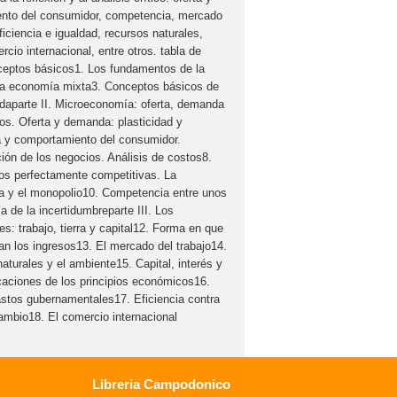
nto del consumidor, competencia, mercado
ficiencia e igualdad, recursos naturales,
io internacional, entre otros. tabla de
ceptos básicos1. Los fundamentos de la
a economía mixta3. Conceptos básicos de
ndaparte II. Microeconomía: oferta, demanda
s. Oferta y demanda: plasticidad y
 y comportamiento del consumidor.
ión de los negocios. Análisis de costos8.
os perfectamente competitivas. La
a y el monopolio10. Competencia entre unos
 de la incertidumbreparte III. Los
s: trabajo, tierra y capital12. Forma en que
n los ingresos13. El mercado del trabajo14.
naturales y el ambiente15. Capital, interés y
icaciones de los principios económicos16.
stos gubernamentales17. Eficiencia contra
cambio18. El comercio internacional
Libreria Campodonico