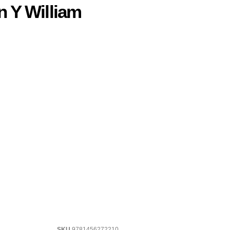
 Y William
SKU
9781456272210