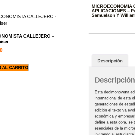
MICROECONOMIA 
APLICACIONES – P
Samuelson Y Willia
ONOMISTA CALLEJERO –
iser
0
Descripción
R AL CARRITO
Descripción
Esta decimonovena edic
internacional de esta 
generaciones de estud
edición el texto va evo
económica y empresaria
define a esta obra, se
esenciales de la micr
invitando al estudiante a