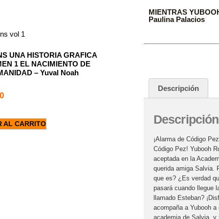
MIENTRAS YUBOO
Paulina Palacios
NS UNA HISTORIA GRAFICA
EN 1 EL NACIMIENTO DE
ANIDAD – Yuval Noah
Descripción
0
Descripción
R AL CARRITO
¡Alarma de Código Pez
Código Pez! Yubooh Row
aceptada en la Academi
querida amiga Salvia. 
que es? ¿Es verdad qu
pasará cuando llegue l
llamado Esteban? ¡Disf
acompaña a Yubooh a 
academia de Salvia, y 