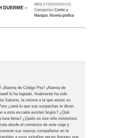
SKU
9789569994432
H DUERME –
Categorías
Comic y
Mangas
,
Novela gráfica
! ¡Alarma de Código Pez! ¡Alarma de
ell lo ha logrado, finalmente ha sido
a Saturno, la misma a la que asiste su
Pero ¿será lo que sus sospechas le dicen
e a esta escuela asisten brujos? ¿Qué
a luna llena? ¿Quién es ese niño misterioso
ruta desde el comienzo de este viaje y
conocer sus nuevos compañeros en la
también a esos extraños peces llorones que