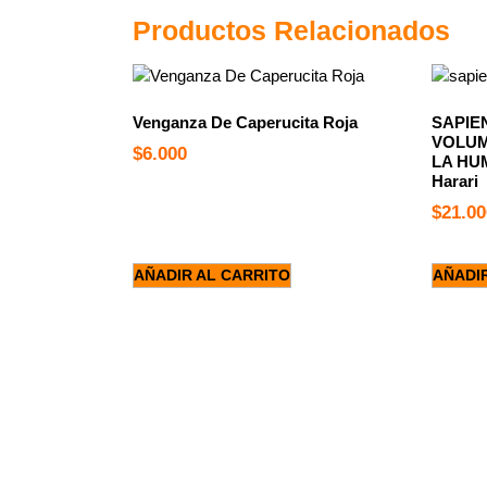
Productos Relacionados
Venganza De Caperucita Roja
SAPIE
VOLUM
$
6.000
LA HUM
Harari
$
21.00
AÑADIR AL CARRITO
AÑADI