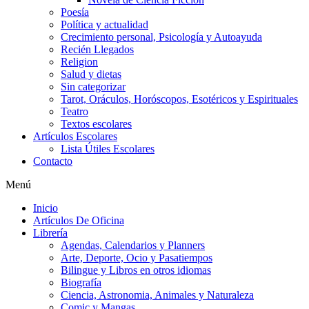
Poesía
Política y actualidad
Crecimiento personal, Psicología y Autoayuda
Recién Llegados
Religion
Salud y dietas
Sin categorizar
Tarot, Oráculos, Horóscopos, Esotéricos y Espirituales
Teatro
Textos escolares
Artículos Escolares
Lista Útiles Escolares
Contacto
Menú
Inicio
Artículos De Oficina
Librería
Agendas, Calendarios y Planners
Arte, Deporte, Ocio y Pasatiempos
Bilingue y Libros en otros idiomas
Biografía
Ciencia, Astronomia, Animales y Naturaleza
Comic y Mangas