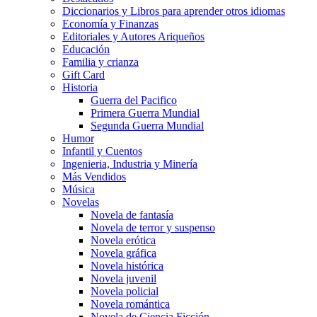
Diccionarios y Libros para aprender otros idiomas
Economía y Finanzas
Editoriales y Autores Ariqueños
Educación
Familia y crianza
Gift Card
Historia
Guerra del Pacifico
Primera Guerra Mundial
Segunda Guerra Mundial
Humor
Infantil y Cuentos
Ingenieria, Industria y Minería
Más Vendidos
Música
Novelas
Novela de fantasía
Novela de terror y suspenso
Novela erótica
Novela gráfica
Novela histórica
Novela juvenil
Novela policial
Novela romántica
Novela de Ciencia Ficción