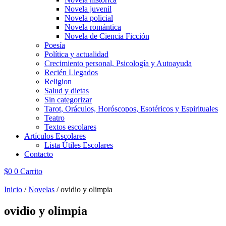
Novela juvenil
Novela policial
Novela romántica
Novela de Ciencia Ficción
Poesía
Política y actualidad
Crecimiento personal, Psicología y Autoayuda
Recién Llegados
Religion
Salud y dietas
Sin categorizar
Tarot, Oráculos, Horóscopos, Esotéricos y Espirituales
Teatro
Textos escolares
Artículos Escolares
Lista Útiles Escolares
Contacto
$
0
0
Carrito
Inicio
/
Novelas
/ ovidio y olimpia
ovidio y olimpia