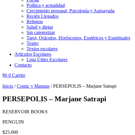
Política y actualidad
Crecimiento personal, Psicología y Autoayuda
Recién Llegados
Religion
Salud y dietas
Sin categorizar
Tarot, Oráculos, Horóscopos, Esotéricos y Espirituales
Teatro
Textos escolares
Artículos Escolares
Lista Útiles Escolares
Contacto
$
0
0
Carrito
Inicio
/
Comic y Mangas
/ PERSEPOLIS – Marjane Satrapi
PERSEPOLIS – Marjane Satrapi
RESERVOIR BOOKS
PENGUIN
$
25.000