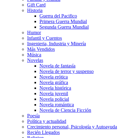
Gift Card
Historia
Guerra del Pacifico
Primera Guerra Mundial
Segunda Guerra Mundial
Humor
Infantil y Cuentos
Ingenieria, Industria y Minería
Más Vendidos
Música
Novelas
Novela de fantasía
Novela de terror y suspenso
Novela erótica
Novela gráfica
Novela histórica
Novela juvenil
Novela policial
Novela romántica
Novela de Ciencia Ficción
Poesía
Política y actualidad
Crecimiento personal, Psicología y Autoayuda
Recién Llegados
Religion