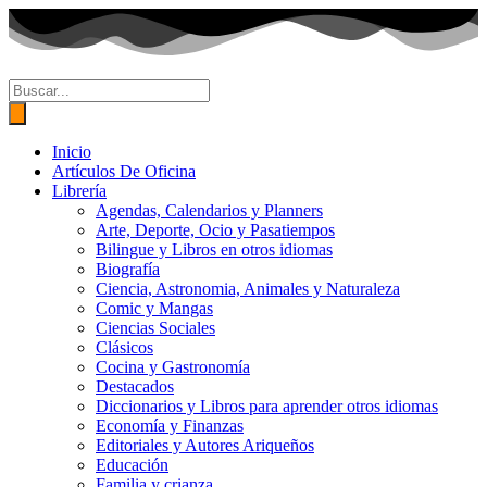
Ir
al
contenido
Búsqueda
de
productos
Inicio
Artículos De Oficina
Librería
Agendas, Calendarios y Planners
Arte, Deporte, Ocio y Pasatiempos
Bilingue y Libros en otros idiomas
Biografía
Ciencia, Astronomia, Animales y Naturaleza
Comic y Mangas
Ciencias Sociales
Clásicos
Cocina y Gastronomía
Destacados
Diccionarios y Libros para aprender otros idiomas
Economía y Finanzas
Editoriales y Autores Ariqueños
Educación
Familia y crianza