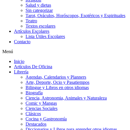
Salud y dietas
Sin categorizar
Tarot, Oráculos, Horóscopos, Esotéricos y Espirituales
Teatro
Textos escolares
Artículos Escolares
Lista Útiles Escolares
Contacto
Menú
Inicio
Artículos De Oficina
Librería
Agendas, Calendarios y Planners
Arte, Deporte, Ocio y Pasatiempos
Bilingue y Libros en otros idiomas
Biografía
Ciencia, Astronomia, Animales y Naturaleza
Comic y Mangas
Ciencias Sociales
Clásicos
Cocina y Gastronomía
Destacados
Diccionarios y Libros para aprender otros idiomas