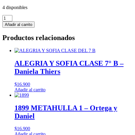
4 disponibles
PERSEPOLIS
-
Añadir al carrito
Marjane
Satrapi
Productos relacionados
cantidad
ALEGRIA Y SOFIA CLASE 7° B –
Daniela Thiers
$
16.900
Añadir al carrito
1899 METAHULLA 1 – Ortega y
Daniel
$
16.900
Añadir al carrito