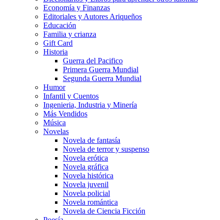
Economía y Finanzas
Editoriales y Autores Ariqueños
Educación
Familia y crianza
Gift Card
Historia
Guerra del Pacifico
Primera Guerra Mundial
Segunda Guerra Mundial
Humor
Infantil y Cuentos
Ingenieria, Industria y Minería
Más Vendidos
Música
Novelas
Novela de fantasía
Novela de terror y suspenso
Novela erótica
Novela gráfica
Novela histórica
Novela juvenil
Novela policial
Novela romántica
Novela de Ciencia Ficción
Poesía