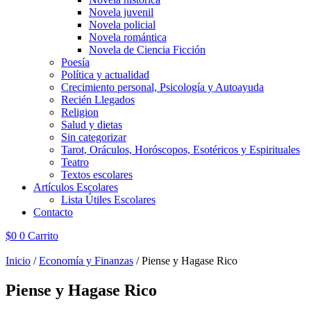
Novela juvenil
Novela policial
Novela romántica
Novela de Ciencia Ficción
Poesía
Política y actualidad
Crecimiento personal, Psicología y Autoayuda
Recién Llegados
Religion
Salud y dietas
Sin categorizar
Tarot, Oráculos, Horóscopos, Esotéricos y Espirituales
Teatro
Textos escolares
Artículos Escolares
Lista Útiles Escolares
Contacto
$
0
0
Carrito
Inicio
/
Economía y Finanzas
/ Piense y Hagase Rico
Piense y Hagase Rico