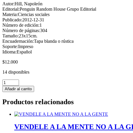
Autor:
Hill, Napoleón
Editorial:
Penguin Random House Grupo Editorial
Materia:
Ciencias sociales
Publicado:
2012-12-31
Número de edición:
1
Número de páginas:
304
Tamaño:
23x15cm.
Encuadernación:
Tapa blanda o rústica
Soporte:
Impreso
Idioma:
Español
$
12.000
14 disponibles
Piense
y
Añadir al carrito
Hagase
Rico
Productos relacionados
cantidad
VENDELE A LA MENTE NO A LA GEN