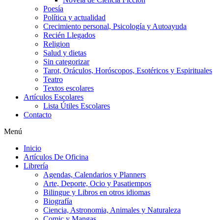
Poesía
Política y actualidad
Crecimiento personal, Psicología y Autoayuda
Recién Llegados
Religion
Salud y dietas
Sin categorizar
Tarot, Oráculos, Horóscopos, Esotéricos y Espirituales
Teatro
Textos escolares
Artículos Escolares
Lista Útiles Escolares
Contacto
Menú
Inicio
Artículos De Oficina
Librería
Agendas, Calendarios y Planners
Arte, Deporte, Ocio y Pasatiempos
Bilingue y Libros en otros idiomas
Biografía
Ciencia, Astronomia, Animales y Naturaleza
Comic y Mangas