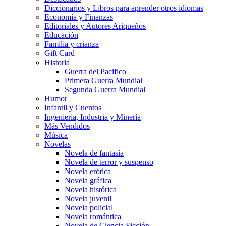
Diccionarios y Libros para aprender otros idiomas
Economía y Finanzas
Editoriales y Autores Ariqueños
Educación
Familia y crianza
Gift Card
Historia
Guerra del Pacifico
Primera Guerra Mundial
Segunda Guerra Mundial
Humor
Infantil y Cuentos
Ingenieria, Industria y Minería
Más Vendidos
Música
Novelas
Novela de fantasía
Novela de terror y suspenso
Novela erótica
Novela gráfica
Novela histórica
Novela juvenil
Novela policial
Novela romántica
Novela de Ciencia Ficción