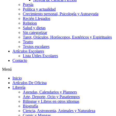
Poesía
Política y actualidad
Crecimiento personal, Psicología y Autoayuda
Recién Llegados
Religion
Salud y dietas
Sin categorizar
Tarot, Oráculos, Horóscopos, Esotéricos y Espirituales
Teatro
Textos escolares
Artículos Escolares
Lista Útiles Escolares
Contacto
Menú
Inicio
Artículos De Oficina
Librería
Agendas, Calendarios y Planners
Arte, Deporte, Ocio y Pasatiempos
Bilingue y Libros en otros idiomas
Biografía
Ciencia, Astronomia, Animales y Naturaleza
Comic y Mangas