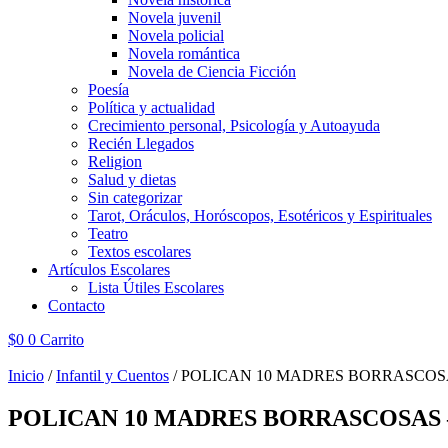
Novela juvenil
Novela policial
Novela romántica
Novela de Ciencia Ficción
Poesía
Política y actualidad
Crecimiento personal, Psicología y Autoayuda
Recién Llegados
Religion
Salud y dietas
Sin categorizar
Tarot, Oráculos, Horóscopos, Esotéricos y Espirituales
Teatro
Textos escolares
Artículos Escolares
Lista Útiles Escolares
Contacto
$
0
0
Carrito
Inicio
/
Infantil y Cuentos
/ POLICAN 10 MADRES BORRASCOSAS
POLICAN 10 MADRES BORRASCOSAS – 