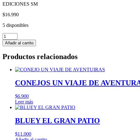
EDICIONES SM
$
16.990
5 disponibles
POLICAN
10
Añadir al carrito
MADRES
BORRASCOSAS
Productos relacionados
-
Dav
Pilkey
cantidad
CONEJOS UN VIAJE DE AVENTURAS
$
6.900
Leer más
BLUEY EL GRAN PATIO
$
11.000
Añadir al carrito