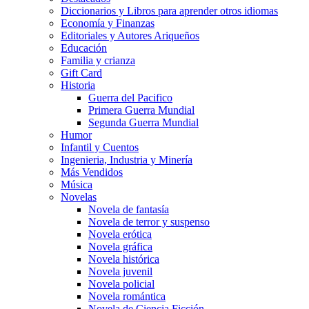
Diccionarios y Libros para aprender otros idiomas
Economía y Finanzas
Editoriales y Autores Ariqueños
Educación
Familia y crianza
Gift Card
Historia
Guerra del Pacifico
Primera Guerra Mundial
Segunda Guerra Mundial
Humor
Infantil y Cuentos
Ingenieria, Industria y Minería
Más Vendidos
Música
Novelas
Novela de fantasía
Novela de terror y suspenso
Novela erótica
Novela gráfica
Novela histórica
Novela juvenil
Novela policial
Novela romántica
Novela de Ciencia Ficción