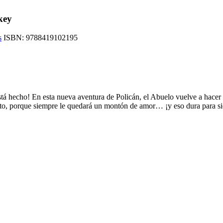
key
s
ISBN:
9788419102195
á hecho! En esta nueva aventura de Policán, el Abuelo vuelve a hacer de 
rto, porque siempre le quedará un montón de amor… ¡y eso dura para s