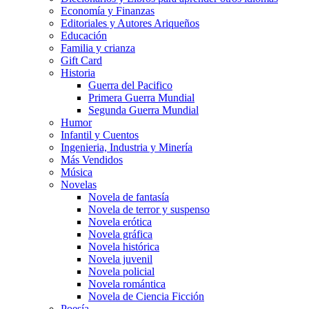
Economía y Finanzas
Editoriales y Autores Ariqueños
Educación
Familia y crianza
Gift Card
Historia
Guerra del Pacifico
Primera Guerra Mundial
Segunda Guerra Mundial
Humor
Infantil y Cuentos
Ingenieria, Industria y Minería
Más Vendidos
Música
Novelas
Novela de fantasía
Novela de terror y suspenso
Novela erótica
Novela gráfica
Novela histórica
Novela juvenil
Novela policial
Novela romántica
Novela de Ciencia Ficción
Poesía