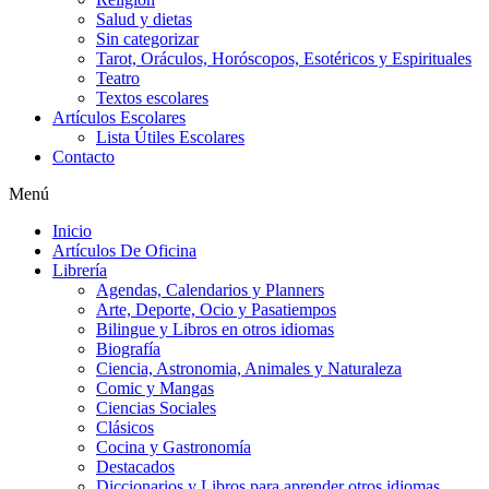
Salud y dietas
Sin categorizar
Tarot, Oráculos, Horóscopos, Esotéricos y Espirituales
Teatro
Textos escolares
Artículos Escolares
Lista Útiles Escolares
Contacto
Menú
Inicio
Artículos De Oficina
Librería
Agendas, Calendarios y Planners
Arte, Deporte, Ocio y Pasatiempos
Bilingue y Libros en otros idiomas
Biografía
Ciencia, Astronomia, Animales y Naturaleza
Comic y Mangas
Ciencias Sociales
Clásicos
Cocina y Gastronomía
Destacados
Diccionarios y Libros para aprender otros idiomas