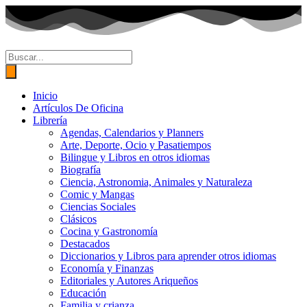
Ir
al
contenido
Búsqueda
de
productos
Inicio
Artículos De Oficina
Librería
Agendas, Calendarios y Planners
Arte, Deporte, Ocio y Pasatiempos
Bilingue y Libros en otros idiomas
Biografía
Ciencia, Astronomia, Animales y Naturaleza
Comic y Mangas
Ciencias Sociales
Clásicos
Cocina y Gastronomía
Destacados
Diccionarios y Libros para aprender otros idiomas
Economía y Finanzas
Editoriales y Autores Ariqueños
Educación
Familia y crianza