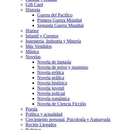
Gift Card
Historia
Guerra del Pacifico
Primera Guerra Mundial
Segunda Guerra Mundial
Humor
Infantil y Cuentos
Ingenieria, Industria y Minería
Más Vendidos
Música
Novelas
Novela de fantasía
Novela de terror y suspenso
Novela erótica
Novela gráfica
Novela histórica
Novela juvenil
Novela policial
Novela romántica
Novela de Ciencia Ficción
Poesía
Política y actualidad
Crecimiento personal, Psicología y Autoayuda
Recién Llegados
Religion