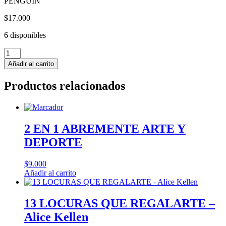
PENGUIN
$
17.000
6 disponibles
PROBLEMA
DEL
Añadir al carrito
FIN
DEL
Productos relacionados
MUNDO
-
Julio
Rojas
cantidad
2 EN 1 ABREMENTE ARTE Y
DEPORTE
$
9.000
Añadir al carrito
13 LOCURAS QUE REGALARTE –
Alice Kellen