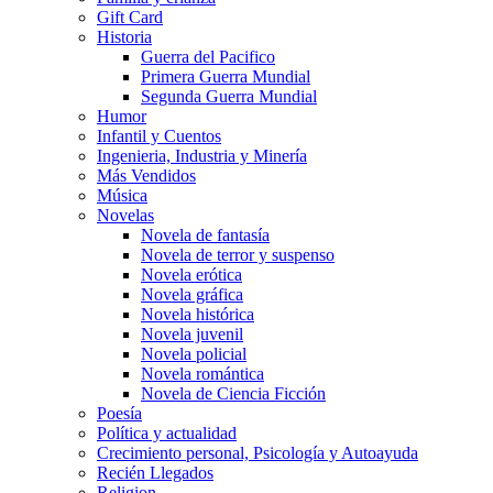
Gift Card
Historia
Guerra del Pacifico
Primera Guerra Mundial
Segunda Guerra Mundial
Humor
Infantil y Cuentos
Ingenieria, Industria y Minería
Más Vendidos
Música
Novelas
Novela de fantasía
Novela de terror y suspenso
Novela erótica
Novela gráfica
Novela histórica
Novela juvenil
Novela policial
Novela romántica
Novela de Ciencia Ficción
Poesía
Política y actualidad
Crecimiento personal, Psicología y Autoayuda
Recién Llegados
Religion