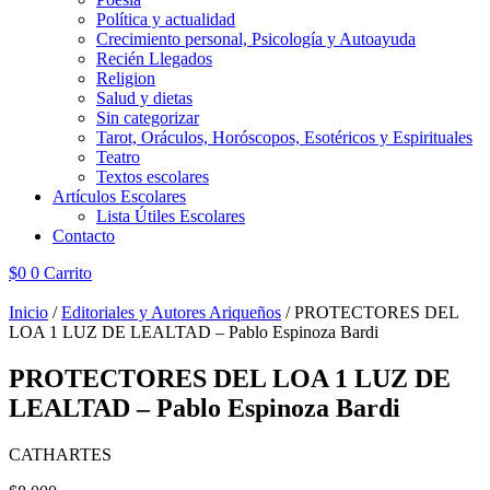
Política y actualidad
Crecimiento personal, Psicología y Autoayuda
Recién Llegados
Religion
Salud y dietas
Sin categorizar
Tarot, Oráculos, Horóscopos, Esotéricos y Espirituales
Teatro
Textos escolares
Artículos Escolares
Lista Útiles Escolares
Contacto
$
0
0
Carrito
Inicio
/
Editoriales y Autores Ariqueños
/ PROTECTORES DEL
LOA 1 LUZ DE LEALTAD – Pablo Espinoza Bardi
PROTECTORES DEL LOA 1 LUZ DE
LEALTAD – Pablo Espinoza Bardi
CATHARTES