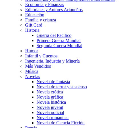
Economía y Finanzas
Editoriales y Autores Ariqueños
Educación
Familia y crianza
Gift Card
Historia
Guerra del Pacifico
Primera Guerra Mundial
Segunda Guerra Mundial
Humor
Infantil y Cuentos
Ingenieria, Industria y Minería
Más Vendidos
Música
Novelas
Novela de fantasía
Novela de terror y suspenso
Novela erótica
Novela gráfica
Novela histórica
Novela juvenil
Novela policial
Novela romántica
Novela de Ciencia Ficción
Poesía