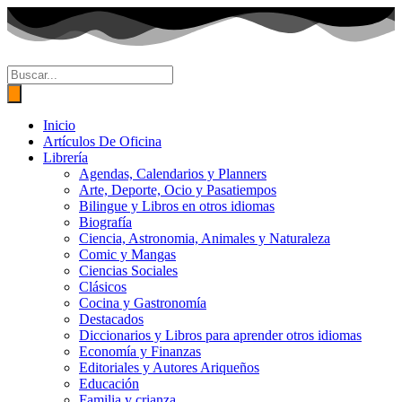
Ir
al
contenido
Búsqueda
de
productos
Inicio
Artículos De Oficina
Librería
Agendas, Calendarios y Planners
Arte, Deporte, Ocio y Pasatiempos
Bilingue y Libros en otros idiomas
Biografía
Ciencia, Astronomia, Animales y Naturaleza
Comic y Mangas
Ciencias Sociales
Clásicos
Cocina y Gastronomía
Destacados
Diccionarios y Libros para aprender otros idiomas
Economía y Finanzas
Editoriales y Autores Ariqueños
Educación
Familia y crianza