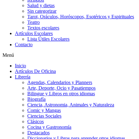
Salud y dietas
Sin categorizar
Tarot, Oráculos, Horóscopos, Esotéricos y Espirituales
Teatro
Textos escolares
Artículos Escolares
Lista Útiles Escolares
Contacto
Menú
Inicio
Artículos De Oficina
Librería
Agendas, Calendarios y Planners
Arte, Deporte, Ocio y Pasatiempos
Bilingue y Libros en otros idiomas
Biografía
Ciencia, Astronomia, Animales y Naturaleza
Comic y Mangas
Ciencias Sociales
Clásicos
Cocina y Gastronomía
Destacados
Diccionarios y Libros para aprender otros idiomas