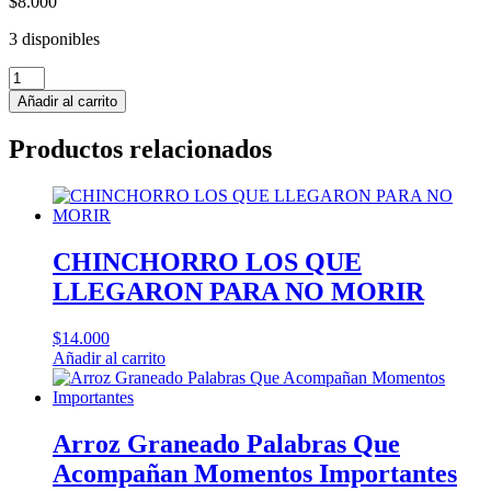
$
8.000
3 disponibles
PROTECTORES
DEL
Añadir al carrito
LOA
1
Productos relacionados
LUZ
DE
LEALTAD
-
Pablo
Espinoza
CHINCHORRO LOS QUE
Bardi
LLEGARON PARA NO MORIR
cantidad
$
14.000
Añadir al carrito
Arroz Graneado Palabras Que
Acompañan Momentos Importantes