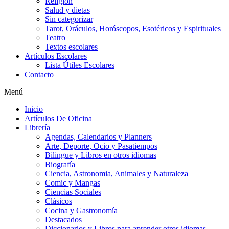
Religion
Salud y dietas
Sin categorizar
Tarot, Oráculos, Horóscopos, Esotéricos y Espirituales
Teatro
Textos escolares
Artículos Escolares
Lista Útiles Escolares
Contacto
Menú
Inicio
Artículos De Oficina
Librería
Agendas, Calendarios y Planners
Arte, Deporte, Ocio y Pasatiempos
Bilingue y Libros en otros idiomas
Biografía
Ciencia, Astronomia, Animales y Naturaleza
Comic y Mangas
Ciencias Sociales
Clásicos
Cocina y Gastronomía
Destacados
Diccionarios y Libros para aprender otros idiomas