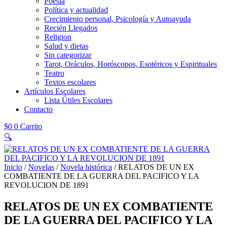
Poesía
Política y actualidad
Crecimiento personal, Psicología y Autoayuda
Recién Llegados
Religion
Salud y dietas
Sin categorizar
Tarot, Oráculos, Horóscopos, Esotéricos y Espirituales
Teatro
Textos escolares
Artículos Escolares
Lista Útiles Escolares
Contacto
$
0
0
Carrito
🔍
Inicio
/
Novelas
/
Novela histórica
/ RELATOS DE UN EX
COMBATIENTE DE LA GUERRA DEL PACIFICO Y LA
REVOLUCION DE 1891
RELATOS DE UN EX COMBATIENTE
DE LA GUERRA DEL PACIFICO Y LA