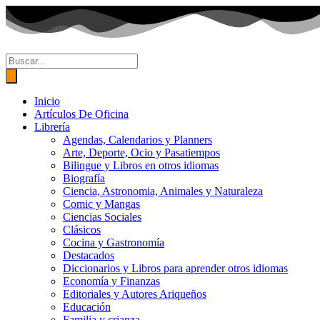
Ir
al
contenido
Búsqueda
de
productos
Inicio
Artículos De Oficina
Librería
Agendas, Calendarios y Planners
Arte, Deporte, Ocio y Pasatiempos
Bilingue y Libros en otros idiomas
Biografía
Ciencia, Astronomia, Animales y Naturaleza
Comic y Mangas
Ciencias Sociales
Clásicos
Cocina y Gastronomía
Destacados
Diccionarios y Libros para aprender otros idiomas
Economía y Finanzas
Editoriales y Autores Ariqueños
Educación
Familia y crianza