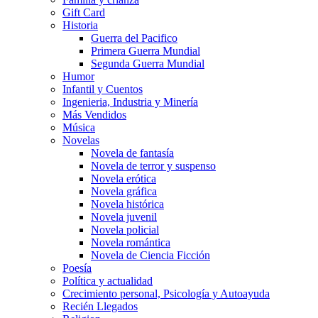
Gift Card
Historia
Guerra del Pacifico
Primera Guerra Mundial
Segunda Guerra Mundial
Humor
Infantil y Cuentos
Ingenieria, Industria y Minería
Más Vendidos
Música
Novelas
Novela de fantasía
Novela de terror y suspenso
Novela erótica
Novela gráfica
Novela histórica
Novela juvenil
Novela policial
Novela romántica
Novela de Ciencia Ficción
Poesía
Política y actualidad
Crecimiento personal, Psicología y Autoayuda
Recién Llegados