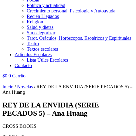
Política y actualidad
Crecimiento personal, Psicología y Autoayuda
Recién Llegados
Religion
Salud y dietas
Sin categorizar
Tarot, Oráculos, Horóscopos, Esotéricos y Espirituales
Teatro
Textos escolares
Artículos Escolares
Lista Útiles Escolares
Contacto
$
0
0
Carrito
Inicio
/
Novelas
/ REY DE LA ENVIDIA (SERIE PECADOS 5) –
Ana Huang
REY DE LA ENVIDIA (SERIE
PECADOS 5) – Ana Huang
CROSS BOOKS