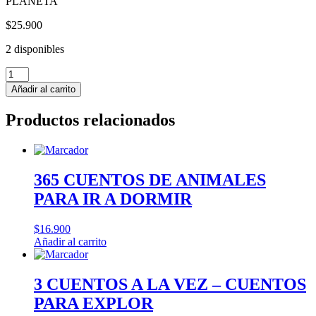
PLANETA
$
25.900
2 disponibles
REY
DE
Añadir al carrito
LA
ENVIDIA
Productos relacionados
(SERIE
PECADOS
5)
-
Ana
365 CUENTOS DE ANIMALES
Huang
PARA IR A DORMIR
cantidad
$
16.900
Añadir al carrito
3 CUENTOS A LA VEZ – CUENTOS
PARA EXPLOR