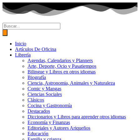
Ir
al
contenido
Búsqueda
de
productos
Inicio
Artículos De Oficina
Librería
Agendas, Calendarios y Planners
Arte, Deporte, Ocio y Pasatiempos
Bilingue y Libros en otros idiomas
Biografía
Ciencia, Astronomia, Animales y Naturaleza
Comic y Mangas
Ciencias Sociales
Clásicos
Cocina y Gastronomía
Destacados
Diccionarios y Libros para aprender otros idiomas
Economía y Finanzas
Editoriales y Autores Ariqueños
Educación
Familia y crianza