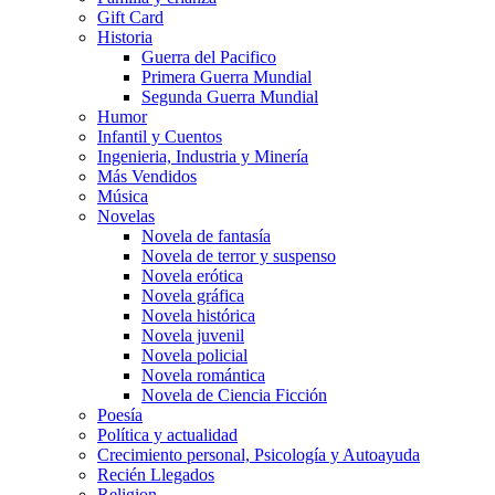
Gift Card
Historia
Guerra del Pacifico
Primera Guerra Mundial
Segunda Guerra Mundial
Humor
Infantil y Cuentos
Ingenieria, Industria y Minería
Más Vendidos
Música
Novelas
Novela de fantasía
Novela de terror y suspenso
Novela erótica
Novela gráfica
Novela histórica
Novela juvenil
Novela policial
Novela romántica
Novela de Ciencia Ficción
Poesía
Política y actualidad
Crecimiento personal, Psicología y Autoayuda
Recién Llegados
Religion