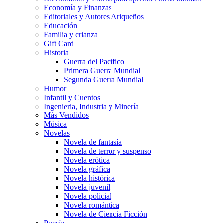
Economía y Finanzas
Editoriales y Autores Ariqueños
Educación
Familia y crianza
Gift Card
Historia
Guerra del Pacifico
Primera Guerra Mundial
Segunda Guerra Mundial
Humor
Infantil y Cuentos
Ingenieria, Industria y Minería
Más Vendidos
Música
Novelas
Novela de fantasía
Novela de terror y suspenso
Novela erótica
Novela gráfica
Novela histórica
Novela juvenil
Novela policial
Novela romántica
Novela de Ciencia Ficción
Poesía