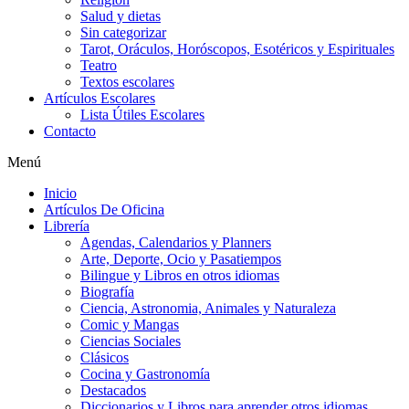
Salud y dietas
Sin categorizar
Tarot, Oráculos, Horóscopos, Esotéricos y Espirituales
Teatro
Textos escolares
Artículos Escolares
Lista Útiles Escolares
Contacto
Menú
Inicio
Artículos De Oficina
Librería
Agendas, Calendarios y Planners
Arte, Deporte, Ocio y Pasatiempos
Bilingue y Libros en otros idiomas
Biografía
Ciencia, Astronomia, Animales y Naturaleza
Comic y Mangas
Ciencias Sociales
Clásicos
Cocina y Gastronomía
Destacados
Diccionarios y Libros para aprender otros idiomas