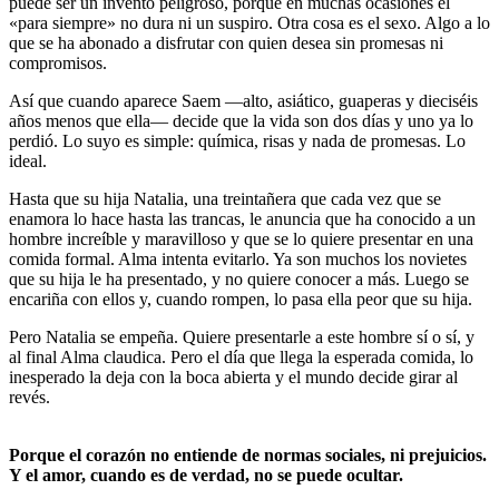
puede ser un invento peligroso, porque en muchas ocasiones el
«para siempre» no dura ni un suspiro. Otra cosa es el sexo. Algo a lo
que se ha abonado a disfrutar con quien desea sin promesas ni
compromisos.
Así que cuando aparece Saem —alto, asiático, guaperas y dieciséis
años menos que ella— decide que la vida son dos días y uno ya lo
perdió. Lo suyo es simple: química, risas y nada de promesas. Lo
ideal.
Hasta que su hija Natalia, una treintañera que cada vez que se
enamora lo hace hasta las trancas, le anuncia que ha conocido a un
hombre increíble y maravilloso y que se lo quiere presentar en una
comida formal. Alma intenta evitarlo. Ya son muchos los novietes
que su hija le ha presentado, y no quiere conocer a más. Luego se
encariña con ellos y, cuando rompen, lo pasa ella peor que su hija.
Pero Natalia se empeña. Quiere presentarle a este hombre sí o sí, y
al final Alma claudica. Pero el día que llega la esperada comida, lo
inesperado la deja con la boca abierta y el mundo decide girar al
revés.
Porque el corazón no entiende de normas sociales, ni prejuicios.
Y el amor, cuando es de verdad, no se puede ocultar.