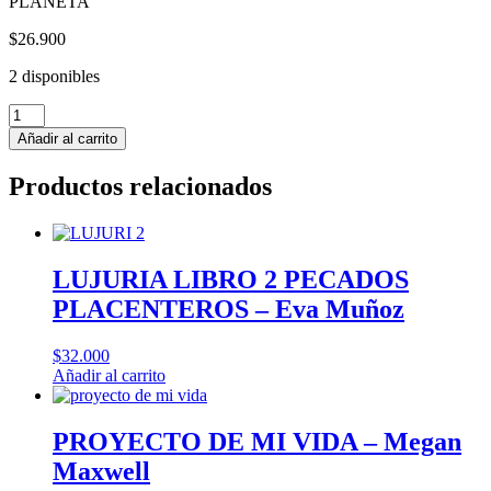
PLANETA
$
26.900
2 disponibles
RIETE
DE
Añadir al carrito
LAS
BODAS
Productos relacionados
-
Megan
Maxwell
cantidad
LUJURIA LIBRO 2 PECADOS
PLACENTEROS – Eva Muñoz
$
32.000
Añadir al carrito
PROYECTO DE MI VIDA – Megan
Maxwell