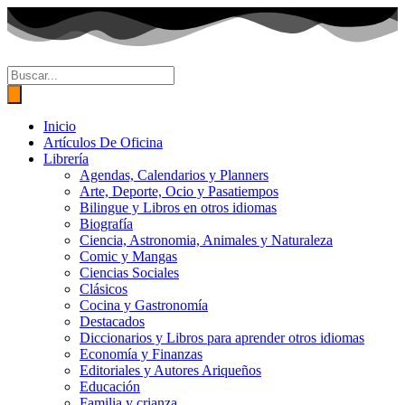
Ir
al
contenido
Búsqueda
de
productos
Inicio
Artículos De Oficina
Librería
Agendas, Calendarios y Planners
Arte, Deporte, Ocio y Pasatiempos
Bilingue y Libros en otros idiomas
Biografía
Ciencia, Astronomia, Animales y Naturaleza
Comic y Mangas
Ciencias Sociales
Clásicos
Cocina y Gastronomía
Destacados
Diccionarios y Libros para aprender otros idiomas
Economía y Finanzas
Editoriales y Autores Ariqueños
Educación
Familia y crianza