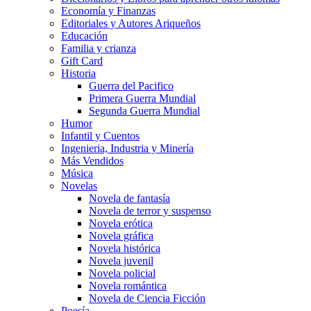
Economía y Finanzas
Editoriales y Autores Ariqueños
Educación
Familia y crianza
Gift Card
Historia
Guerra del Pacifico
Primera Guerra Mundial
Segunda Guerra Mundial
Humor
Infantil y Cuentos
Ingenieria, Industria y Minería
Más Vendidos
Música
Novelas
Novela de fantasía
Novela de terror y suspenso
Novela erótica
Novela gráfica
Novela histórica
Novela juvenil
Novela policial
Novela romántica
Novela de Ciencia Ficción
Poesía