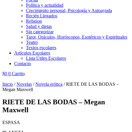
Política y actualidad
Crecimiento personal, Psicología y Autoayuda
Recién Llegados
Religion
Salud y dietas
Sin categorizar
Tarot, Oráculos, Horóscopos, Esotéricos y Espirituales
Teatro
Textos escolares
Artículos Escolares
Lista Útiles Escolares
Contacto
$
0
0
Carrito
Inicio
/
Novelas
/
Novela erótica
/ RIETE DE LAS BODAS –
Megan Maxwell
RIETE DE LAS BODAS – Megan
Maxwell
ESPASA