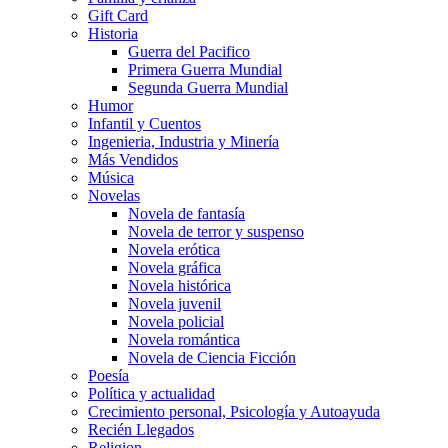
Gift Card
Historia
Guerra del Pacifico
Primera Guerra Mundial
Segunda Guerra Mundial
Humor
Infantil y Cuentos
Ingenieria, Industria y Minería
Más Vendidos
Música
Novelas
Novela de fantasía
Novela de terror y suspenso
Novela erótica
Novela gráfica
Novela histórica
Novela juvenil
Novela policial
Novela romántica
Novela de Ciencia Ficción
Poesía
Política y actualidad
Crecimiento personal, Psicología y Autoayuda
Recién Llegados
Religion