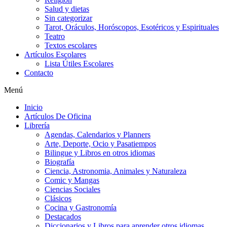
Salud y dietas
Sin categorizar
Tarot, Oráculos, Horóscopos, Esotéricos y Espirituales
Teatro
Textos escolares
Artículos Escolares
Lista Útiles Escolares
Contacto
Menú
Inicio
Artículos De Oficina
Librería
Agendas, Calendarios y Planners
Arte, Deporte, Ocio y Pasatiempos
Bilingue y Libros en otros idiomas
Biografía
Ciencia, Astronomia, Animales y Naturaleza
Comic y Mangas
Ciencias Sociales
Clásicos
Cocina y Gastronomía
Destacados
Diccionarios y Libros para aprender otros idiomas