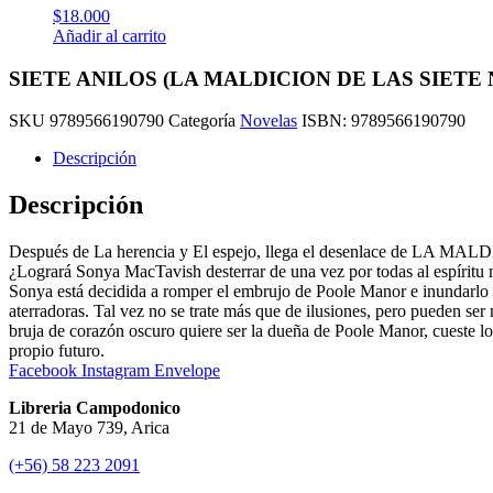
$
18.000
Añadir al carrito
SIETE ANILOS (LA MALDICION DE LAS SIETE NO
SKU
9789566190790
Categoría
Novelas
ISBN:
9789566190790
Descripción
Descripción
Después de La herencia y El espejo, llega el desenlace de LA
¿Logrará Sonya MacTavish desterrar de una vez por todas al espíritu
Sonya está decidida a romper el embrujo de Poole Manor e inundarlo de
aterradoras. Tal vez no se trate más que de ilusiones, pero pueden se
bruja de corazón oscuro quiere ser la dueña de Poole Manor, cueste lo
propio futuro.
Facebook
Instagram
Envelope
Libreria Campodonico
21 de Mayo 739, Arica
(+56) 58 223 2091