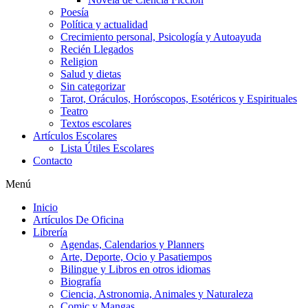
Poesía
Política y actualidad
Crecimiento personal, Psicología y Autoayuda
Recién Llegados
Religion
Salud y dietas
Sin categorizar
Tarot, Oráculos, Horóscopos, Esotéricos y Espirituales
Teatro
Textos escolares
Artículos Escolares
Lista Útiles Escolares
Contacto
Menú
Inicio
Artículos De Oficina
Librería
Agendas, Calendarios y Planners
Arte, Deporte, Ocio y Pasatiempos
Bilingue y Libros en otros idiomas
Biografía
Ciencia, Astronomia, Animales y Naturaleza
Comic y Mangas