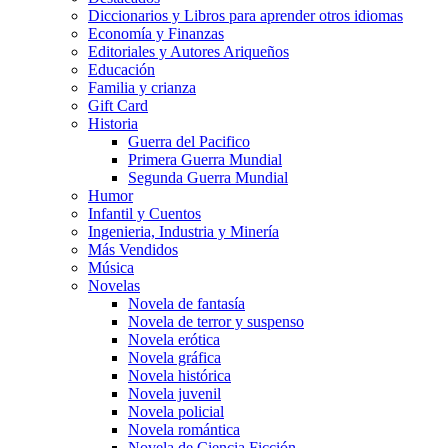
Diccionarios y Libros para aprender otros idiomas
Economía y Finanzas
Editoriales y Autores Ariqueños
Educación
Familia y crianza
Gift Card
Historia
Guerra del Pacifico
Primera Guerra Mundial
Segunda Guerra Mundial
Humor
Infantil y Cuentos
Ingenieria, Industria y Minería
Más Vendidos
Música
Novelas
Novela de fantasía
Novela de terror y suspenso
Novela erótica
Novela gráfica
Novela histórica
Novela juvenil
Novela policial
Novela romántica
Novela de Ciencia Ficción