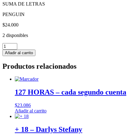
SUMA DE LETRAS
PENGUIN
$
24.000
2 disponibles
SIETE
ANILOS
Añadir al carrito
(LA
MALDICION
Productos relacionados
DE
LAS
SIETE
NOVIAS
3)
127 HORAS – cada segundo cuenta
-
Nora
$
23.086
Roberts
Añadir al carrito
cantidad
+ 18 – Darlys Stefany