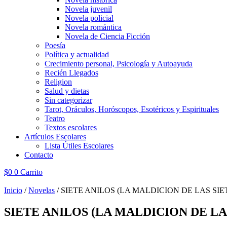
Novela juvenil
Novela policial
Novela romántica
Novela de Ciencia Ficción
Poesía
Política y actualidad
Crecimiento personal, Psicología y Autoayuda
Recién Llegados
Religion
Salud y dietas
Sin categorizar
Tarot, Oráculos, Horóscopos, Esotéricos y Espirituales
Teatro
Textos escolares
Artículos Escolares
Lista Útiles Escolares
Contacto
$
0
0
Carrito
Inicio
/
Novelas
/ SIETE ANILOS (LA MALDICION DE LAS SIETE
SIETE ANILOS (LA MALDICION DE LAS 