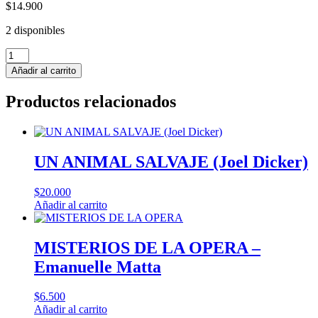
$
14.900
2 disponibles
UNA
DUDA
Añadir al carrito
RAZONABLE
-
Productos relacionados
Anne
Perry
cantidad
UN ANIMAL SALVAJE (Joel Dicker)
$
20.000
Añadir al carrito
MISTERIOS DE LA OPERA –
Emanuelle Matta
$
6.500
Añadir al carrito