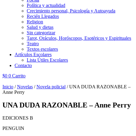
Política y actualidad
Crecimiento personal, Psicología y Autoayuda
Recién Llegados
Religion
Salud y dietas
Sin categorizar
Tarot, Oráculos, Horóscopos, Esotéricos y Espirituales
Teatro
Textos escolares
Artículos Escolares
Lista Útiles Escolares
Contacto
$
0
0
Carrito
Inicio
/
Novelas
/
Novela policial
/ UNA DUDA RAZONABLE –
Anne Perry
UNA DUDA RAZONABLE – Anne Perry
EDICIONES B
PENGUIN