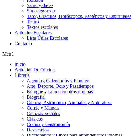
Salud y dietas
Sin categorizar
Tarot, Oráculos, Horóscopos, Esotéricos y Espirituales
Teatro
Textos escolares
Artículos Escolares
Lista Útiles Escolares
Contacto
Menú
Inicio
Artículos De Oficina
Librería
Agendas, Calendarios y Planners
Arte, Deporte, Ocio y Pasatiempos
Bilingue y Libros en otros idiomas
Biografía
Ciencia, Astronomia, Animales y Naturaleza
Comic y Mangas
Ciencias Sociales
Clásicos
Cocina y Gastronomía
Destacados
Diccionarios y Libros para aprender otros idiomas