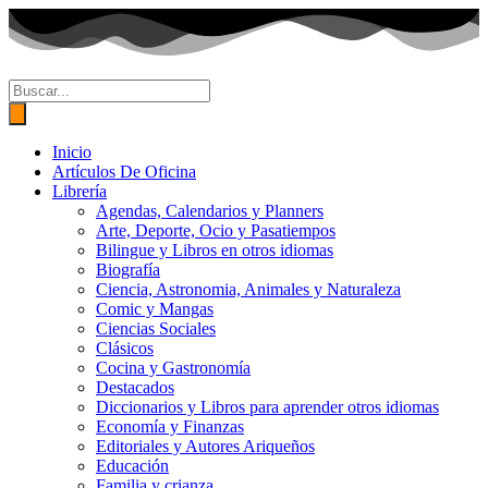
Ir
al
contenido
Búsqueda
de
productos
Inicio
Artículos De Oficina
Librería
Agendas, Calendarios y Planners
Arte, Deporte, Ocio y Pasatiempos
Bilingue y Libros en otros idiomas
Biografía
Ciencia, Astronomia, Animales y Naturaleza
Comic y Mangas
Ciencias Sociales
Clásicos
Cocina y Gastronomía
Destacados
Diccionarios y Libros para aprender otros idiomas
Economía y Finanzas
Editoriales y Autores Ariqueños
Educación
Familia y crianza