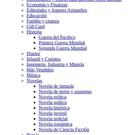
Economía y Finanzas
Editoriales y Autores Ariqueños
Educación
Familia y crianza
Gift Card
Historia
Guerra del Pacifico
Primera Guerra Mundial
Segunda Guerra Mundial
Humor
Infantil y Cuentos
Ingenieria, Industria y Minería
Más Vendidos
Música
Novelas
Novela de fantasía
Novela de terror y suspenso
Novela erótica
Novela gráfica
Novela histórica
Novela juvenil
Novela policial
Novela romántica
Novela de Ciencia Ficción
Poesía