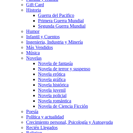
Gift Card
Historia
Guerra del Pacifico
Primera Guerra Mundial
Segunda Guerra Mundial
Humor
Infantil y Cuentos
Ingenieria, Industria y Minería
Más Vendidos
Música
Novelas
Novela de fantasía
Novela de terror y suspenso
Novela erótica
Novela gráfica
Novela histórica
Novela juvenil
Novela policial
Novela romántica
Novela de Ciencia Ficción
Poesía
Política y actualidad
Crecimiento personal, Psicología y Autoayuda
Recién Llegados
Religion