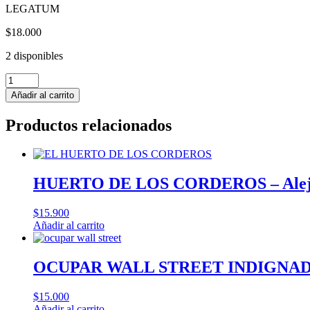
LEGATUM
$
18.000
2 disponibles
Y
ALGUIEN
Añadir al carrito
GRITO:
AL
Productos relacionados
MORRO
MUCHACHOS
-
Rafael
Mellafe
HUERTO DE LOS CORDEROS – Aleja
cantidad
$
15.900
Añadir al carrito
OCUPAR WALL STREET INDIGNADO
$
15.000
Añadir al carrito