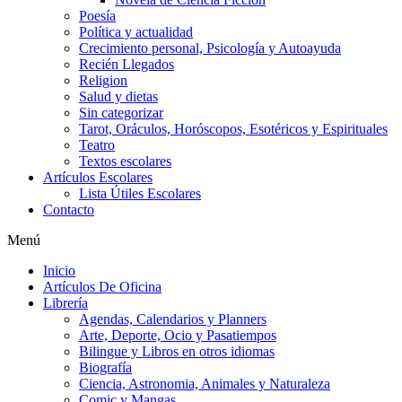
Poesía
Política y actualidad
Crecimiento personal, Psicología y Autoayuda
Recién Llegados
Religion
Salud y dietas
Sin categorizar
Tarot, Oráculos, Horóscopos, Esotéricos y Espirituales
Teatro
Textos escolares
Artículos Escolares
Lista Útiles Escolares
Contacto
Menú
Inicio
Artículos De Oficina
Librería
Agendas, Calendarios y Planners
Arte, Deporte, Ocio y Pasatiempos
Bilingue y Libros en otros idiomas
Biografía
Ciencia, Astronomia, Animales y Naturaleza
Comic y Mangas