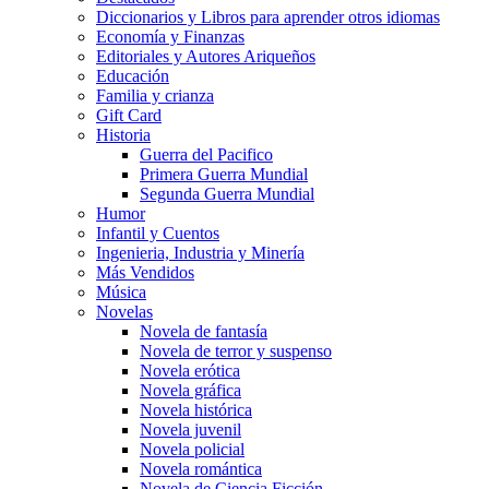
Diccionarios y Libros para aprender otros idiomas
Economía y Finanzas
Editoriales y Autores Ariqueños
Educación
Familia y crianza
Gift Card
Historia
Guerra del Pacifico
Primera Guerra Mundial
Segunda Guerra Mundial
Humor
Infantil y Cuentos
Ingenieria, Industria y Minería
Más Vendidos
Música
Novelas
Novela de fantasía
Novela de terror y suspenso
Novela erótica
Novela gráfica
Novela histórica
Novela juvenil
Novela policial
Novela romántica
Novela de Ciencia Ficción