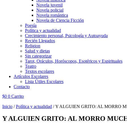
Novela juvenil
Novela policial
Novela romántica
Novela de Ciencia Ficción
Poesía
Política y actualidad
Crecimiento personal, Psicología y Autoayuda
Recién Llegados
Religion
Salud y dietas
Sin categorizar
Tarot, Oráculos, Horóscopos, Esotéricos y Espirituales
Teatro
Textos escolares
Artículos Escolares
Lista Útiles Escolares
Contacto
$
0
0
Carrito
Inicio
/
Política y actualidad
/ Y ALGUIEN GRITO: AL MORRO MU
Y ALGUIEN GRITO: AL MORRO MUCHAC