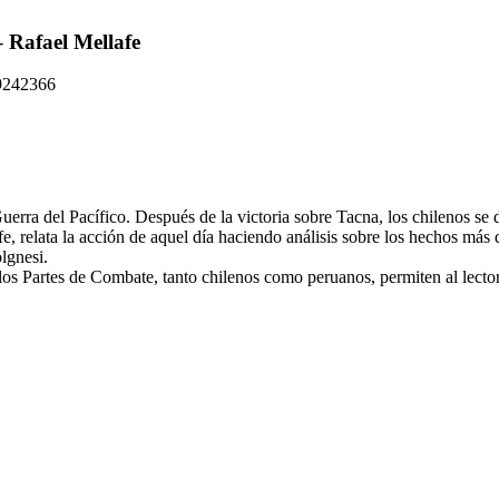
fael Mellafe
9242366
erra del Pacífico. Después de la victoria sobre Tacna, los chilenos se
afe, relata la acción de aquel día haciendo análisis sobre los hechos m
lgnesi.
 los Partes de Combate, tanto chilenos como peruanos, permiten al lector