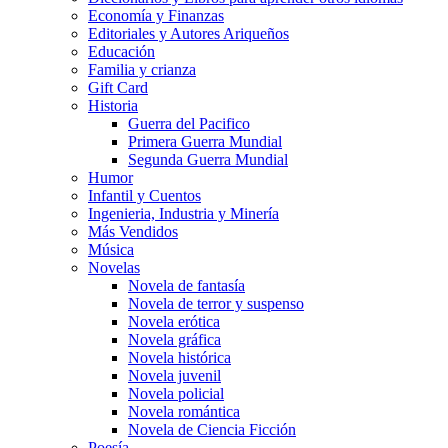
Economía y Finanzas
Editoriales y Autores Ariqueños
Educación
Familia y crianza
Gift Card
Historia
Guerra del Pacifico
Primera Guerra Mundial
Segunda Guerra Mundial
Humor
Infantil y Cuentos
Ingenieria, Industria y Minería
Más Vendidos
Música
Novelas
Novela de fantasía
Novela de terror y suspenso
Novela erótica
Novela gráfica
Novela histórica
Novela juvenil
Novela policial
Novela romántica
Novela de Ciencia Ficción
Poesía