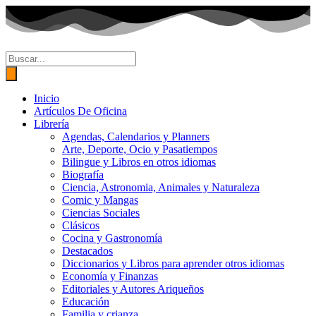
Ir
al
contenido
Búsqueda
de
productos
Inicio
Artículos De Oficina
Librería
Agendas, Calendarios y Planners
Arte, Deporte, Ocio y Pasatiempos
Bilingue y Libros en otros idiomas
Biografía
Ciencia, Astronomia, Animales y Naturaleza
Comic y Mangas
Ciencias Sociales
Clásicos
Cocina y Gastronomía
Destacados
Diccionarios y Libros para aprender otros idiomas
Economía y Finanzas
Editoriales y Autores Ariqueños
Educación
Familia y crianza