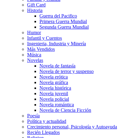
Gift Card
Historia
Guerra del Pacifico
Primera Guerra Mundial
Segunda Guerra Mundial
Humor
Infantil y Cuentos
Ingenieria, Industria y Minería
Más Vendidos
Música
Novelas
Novela de fantasía
Novela de terror y suspenso
Novela erótica
Novela gráfica
Novela histórica
Novela juvenil
Novela policial
Novela romántica
Novela de Ciencia Ficción
Poesía
Política y actualidad
Crecimiento personal, Psicología y Autoayuda
Recién Llegados
Religion