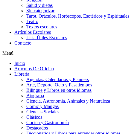
Salud y dietas
Sin categorizar
Tarot, Oráculos, Horóscopos, Esotéricos y Espirituales
Teatro
Textos escolares
Artículos Escolares
Lista Útiles Escolares
Contacto
Menú
Inicio
Artículos De Oficina
Librería
Agendas, Calendarios y Planners
Arte, Deporte, Ocio y Pasatiempos
Bilingue y Libros en otros idiomas
Biografía
Ciencia, Astronomia, Animales y Naturaleza
Comic y Mangas
Ciencias Sociales
Clásicos
Cocina y Gastronomía
Destacados
Diccionarios y Libros para aprender otros idiomas