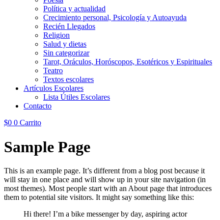
Política y actualidad
Crecimiento personal, Psicología y Autoayuda
Recién Llegados
Religion
Salud y dietas
Sin categorizar
Tarot, Oráculos, Horóscopos, Esotéricos y Espirituales
Teatro
Textos escolares
Artículos Escolares
Lista Útiles Escolares
Contacto
$
0
0
Carrito
Sample Page
This is an example page. It’s different from a blog post because it
will stay in one place and will show up in your site navigation (in
most themes). Most people start with an About page that introduces
them to potential site visitors. It might say something like this:
Hi there! I’m a bike messenger by day, aspiring actor