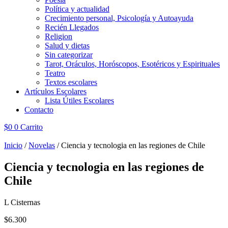
Política y actualidad
Crecimiento personal, Psicología y Autoayuda
Recién Llegados
Religion
Salud y dietas
Sin categorizar
Tarot, Oráculos, Horóscopos, Esotéricos y Espirituales
Teatro
Textos escolares
Artículos Escolares
Lista Útiles Escolares
Contacto
$
0
0
Carrito
Inicio
/
Novelas
/ Ciencia y tecnologia en las regiones de Chile
Ciencia y tecnologia en las regiones de
Chile
L Cisternas
$
6.300