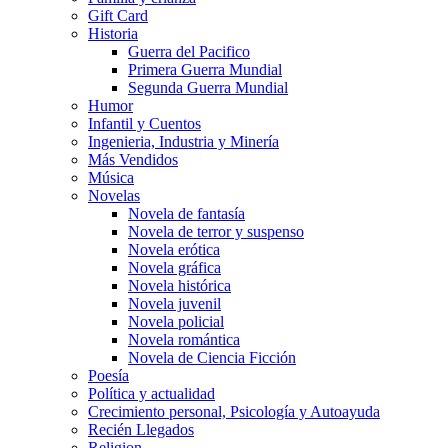
Gift Card
Historia
Guerra del Pacifico
Primera Guerra Mundial
Segunda Guerra Mundial
Humor
Infantil y Cuentos
Ingenieria, Industria y Minería
Más Vendidos
Música
Novelas
Novela de fantasía
Novela de terror y suspenso
Novela erótica
Novela gráfica
Novela histórica
Novela juvenil
Novela policial
Novela romántica
Novela de Ciencia Ficción
Poesía
Política y actualidad
Crecimiento personal, Psicología y Autoayuda
Recién Llegados
Religion