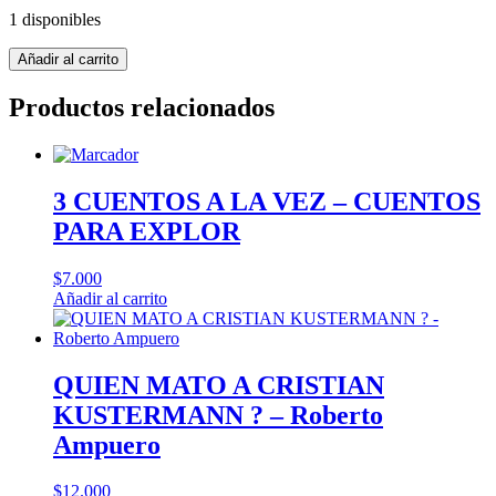
1 disponibles
Ciencia
Añadir al carrito
y
tecnologia
Productos relacionados
en
las
regiones
de
Chile
3 CUENTOS A LA VEZ – CUENTOS
cantidad
PARA EXPLOR
$
7.000
Añadir al carrito
QUIEN MATO A CRISTIAN
KUSTERMANN ? – Roberto
Ampuero
$
12.000