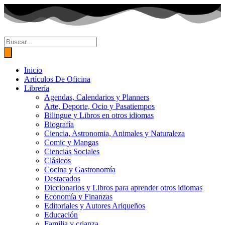
Ir
al
contenido
Búsqueda
de
productos
Inicio
Artículos De Oficina
Librería
Agendas, Calendarios y Planners
Arte, Deporte, Ocio y Pasatiempos
Bilingue y Libros en otros idiomas
Biografía
Ciencia, Astronomia, Animales y Naturaleza
Comic y Mangas
Ciencias Sociales
Clásicos
Cocina y Gastronomía
Destacados
Diccionarios y Libros para aprender otros idiomas
Economía y Finanzas
Editoriales y Autores Ariqueños
Educación
Familia y crianza