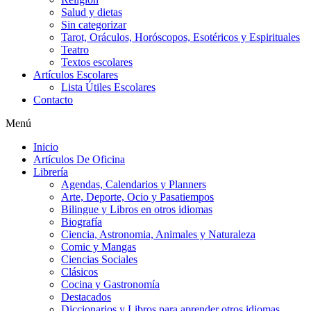
Salud y dietas
Sin categorizar
Tarot, Oráculos, Horóscopos, Esotéricos y Espirituales
Teatro
Textos escolares
Artículos Escolares
Lista Útiles Escolares
Contacto
Menú
Inicio
Artículos De Oficina
Librería
Agendas, Calendarios y Planners
Arte, Deporte, Ocio y Pasatiempos
Bilingue y Libros en otros idiomas
Biografía
Ciencia, Astronomia, Animales y Naturaleza
Comic y Mangas
Ciencias Sociales
Clásicos
Cocina y Gastronomía
Destacados
Diccionarios y Libros para aprender otros idiomas