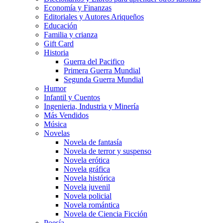
Economía y Finanzas
Editoriales y Autores Ariqueños
Educación
Familia y crianza
Gift Card
Historia
Guerra del Pacifico
Primera Guerra Mundial
Segunda Guerra Mundial
Humor
Infantil y Cuentos
Ingenieria, Industria y Minería
Más Vendidos
Música
Novelas
Novela de fantasía
Novela de terror y suspenso
Novela erótica
Novela gráfica
Novela histórica
Novela juvenil
Novela policial
Novela romántica
Novela de Ciencia Ficción
Poesía