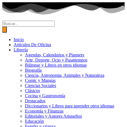
Ir
al
contenido
Búsqueda
de
productos
Inicio
Artículos De Oficina
Librería
Agendas, Calendarios y Planners
Arte, Deporte, Ocio y Pasatiempos
Bilingue y Libros en otros idiomas
Biografía
Ciencia, Astronomia, Animales y Naturaleza
Comic y Mangas
Ciencias Sociales
Clásicos
Cocina y Gastronomía
Destacados
Diccionarios y Libros para aprender otros idiomas
Economía y Finanzas
Editoriales y Autores Ariqueños
Educación
Familia y crianza