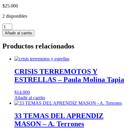
$
25.000
2 disponibles
MANUAL
DE
Añadir al carrito
DERECHO
ECONOMICO
Productos relacionados
-
Arturo
Irarrazaval
cantidad
CRISIS TERREMOTOS Y
ESTRELLAS – Paula Molina Tapia
$
14.000
Añadir al carrito
33 TEMAS DEL APRENDIZ
MASON – A. Terrones