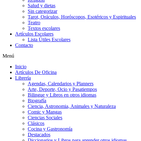
Salud y dietas
Sin categorizar
Tarot, Oráculos, Horóscopos, Esotéricos y Espirituales
Teatro
Textos escolares
Artículos Escolares
Lista Útiles Escolares
Contacto
Menú
Inicio
Artículos De Oficina
Librería
Agendas, Calendarios y Planners
Arte, Deporte, Ocio y Pasatiempos
Bilingue y Libros en otros idiomas
Biografía
Ciencia, Astronomia, Animales y Naturaleza
Comic y Mangas
Ciencias Sociales
Clásicos
Cocina y Gastronomía
Destacados
Diccionarios y Libros para aprender otros idiomas