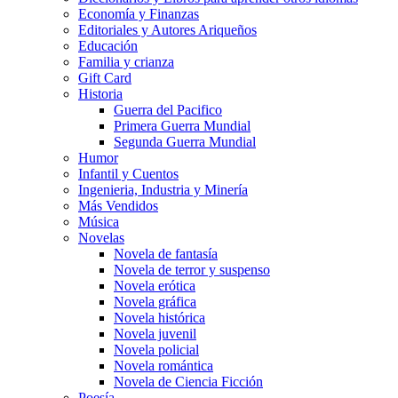
Economía y Finanzas
Editoriales y Autores Ariqueños
Educación
Familia y crianza
Gift Card
Historia
Guerra del Pacifico
Primera Guerra Mundial
Segunda Guerra Mundial
Humor
Infantil y Cuentos
Ingenieria, Industria y Minería
Más Vendidos
Música
Novelas
Novela de fantasía
Novela de terror y suspenso
Novela erótica
Novela gráfica
Novela histórica
Novela juvenil
Novela policial
Novela romántica
Novela de Ciencia Ficción
Poesía