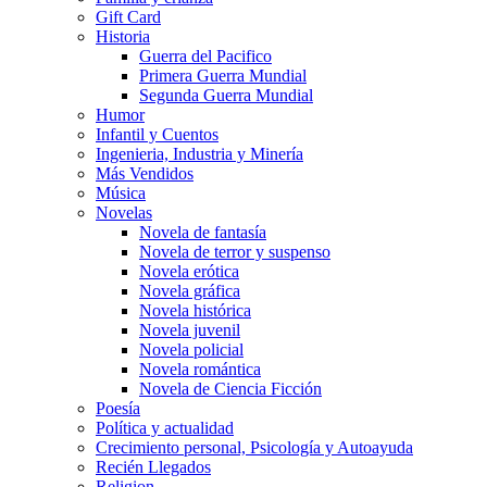
Gift Card
Historia
Guerra del Pacifico
Primera Guerra Mundial
Segunda Guerra Mundial
Humor
Infantil y Cuentos
Ingenieria, Industria y Minería
Más Vendidos
Música
Novelas
Novela de fantasía
Novela de terror y suspenso
Novela erótica
Novela gráfica
Novela histórica
Novela juvenil
Novela policial
Novela romántica
Novela de Ciencia Ficción
Poesía
Política y actualidad
Crecimiento personal, Psicología y Autoayuda
Recién Llegados
Religion