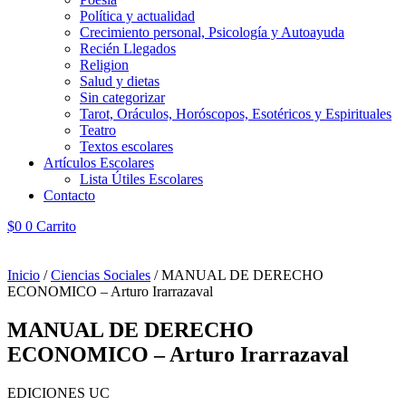
Política y actualidad
Crecimiento personal, Psicología y Autoayuda
Recién Llegados
Religion
Salud y dietas
Sin categorizar
Tarot, Oráculos, Horóscopos, Esotéricos y Espirituales
Teatro
Textos escolares
Artículos Escolares
Lista Útiles Escolares
Contacto
$
0
0
Carrito
Inicio
/
Ciencias Sociales
/ MANUAL DE DERECHO
ECONOMICO – Arturo Irarrazaval
MANUAL DE DERECHO
ECONOMICO – Arturo Irarrazaval
EDICIONES UC