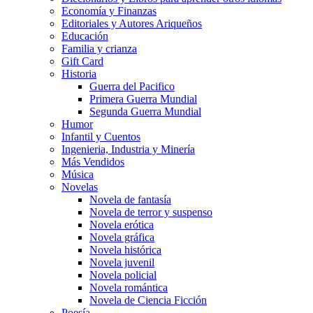
Economía y Finanzas
Editoriales y Autores Ariqueños
Educación
Familia y crianza
Gift Card
Historia
Guerra del Pacifico
Primera Guerra Mundial
Segunda Guerra Mundial
Humor
Infantil y Cuentos
Ingenieria, Industria y Minería
Más Vendidos
Música
Novelas
Novela de fantasía
Novela de terror y suspenso
Novela erótica
Novela gráfica
Novela histórica
Novela juvenil
Novela policial
Novela romántica
Novela de Ciencia Ficción
Poesía