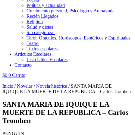
Política y actualidad
Crecimiento personal, Psicología y Autoayuda
Recién Llegados
Religion
Salud y dietas
Sin categorizar
Tarot, Oráculos, Horóscopos, Esotéricos y Espirituales
Teatro
Textos escolares
Artículos Escolares
Lista Útiles Escolares
Contacto
$
0
0
Carrito
Inicio
/
Novelas
/
Novela histórica
/ SANTA MARIA DE
IQUIQUE LA MUERTE DE LA REPUBLICA – Carlos Tromben
SANTA MARIA DE IQUIQUE LA
MUERTE DE LA REPUBLICA – Carlos
Tromben
PENGUIN