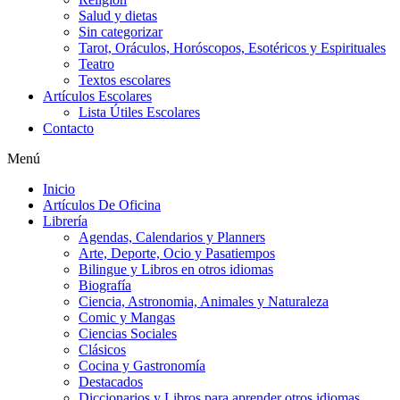
Salud y dietas
Sin categorizar
Tarot, Oráculos, Horóscopos, Esotéricos y Espirituales
Teatro
Textos escolares
Artículos Escolares
Lista Útiles Escolares
Contacto
Menú
Inicio
Artículos De Oficina
Librería
Agendas, Calendarios y Planners
Arte, Deporte, Ocio y Pasatiempos
Bilingue y Libros en otros idiomas
Biografía
Ciencia, Astronomia, Animales y Naturaleza
Comic y Mangas
Ciencias Sociales
Clásicos
Cocina y Gastronomía
Destacados
Diccionarios y Libros para aprender otros idiomas