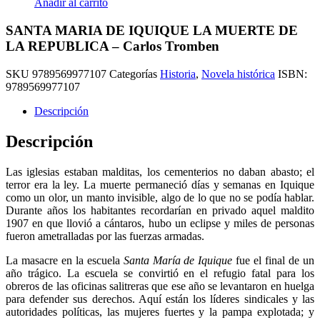
Añadir al carrito
SANTA MARIA DE IQUIQUE LA MUERTE DE
LA REPUBLICA – Carlos Tromben
SKU
9789569977107
Categorías
Historia
,
Novela histórica
ISBN:
9789569977107
Descripción
Descripción
Las iglesias estaban malditas, los cementerios no daban abasto; el
terror era la ley. La muerte permaneció días y semanas en Iquique
como un olor, un manto invisible, algo de lo que no se podía hablar.
Durante años los habitantes recordarían en privado aquel maldito
1907 en que llovió a cántaros, hubo un eclipse y miles de personas
fueron ametralladas por las fuerzas armadas.
La masacre en la escuela
Santa María de Iquique
fue el final de un
año trágico. La escuela se convirtió en el refugio fatal para los
obreros de las oficinas salitreras que ese año se levantaron en huelga
para defender sus derechos. Aquí están los líderes sindicales y las
autoridades políticas, las mujeres fuertes y la pampa explotada; y