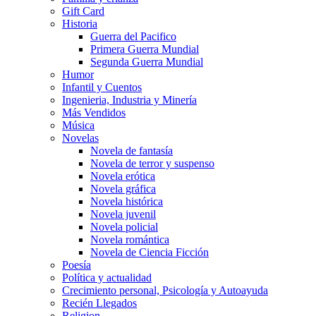
Gift Card
Historia
Guerra del Pacifico
Primera Guerra Mundial
Segunda Guerra Mundial
Humor
Infantil y Cuentos
Ingenieria, Industria y Minería
Más Vendidos
Música
Novelas
Novela de fantasía
Novela de terror y suspenso
Novela erótica
Novela gráfica
Novela histórica
Novela juvenil
Novela policial
Novela romántica
Novela de Ciencia Ficción
Poesía
Política y actualidad
Crecimiento personal, Psicología y Autoayuda
Recién Llegados
Religion