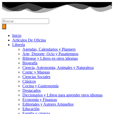
Ir
al
contenido
Búsqueda
de
productos
Inicio
Artículos De Oficina
Librería
Agendas, Calendarios y Planners
Arte, Deporte, Ocio y Pasatiempos
Bilingue y Libros en otros idiomas
Biografía
Ciencia, Astronomia, Animales y Naturaleza
Comic y Mangas
Ciencias Sociales
Clásicos
Cocina y Gastronomía
Destacados
Diccionarios y Libros para aprender otros idiomas
Economía y Finanzas
Editoriales y Autores Ariqueños
Educación
Familia y crianza